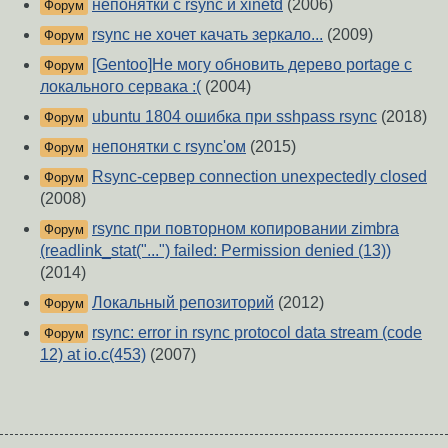
непонятки с rsync и xinetd
(2006)
Форум
rsync не хочет качать зеркало...
(2009)
Форум
[Gentoo]Не могу обновить дерево portage с
Форум
локального сервака :(
(2004)
ubuntu 1804 ошибка при sshpass rsync
(2018)
Форум
непонятки с rsync'ом
(2015)
Форум
Rsync-сервер connection unexpectedly closed
Форум
(2008)
rsync при повторном копировании zimbra
Форум
(readlink_stat("...") failed: Permission denied (13))
(2014)
Локальный репозиторий
(2012)
Форум
rsync: error in rsync protocol data stream (code
Форум
12) at io.c(453)
(2007)