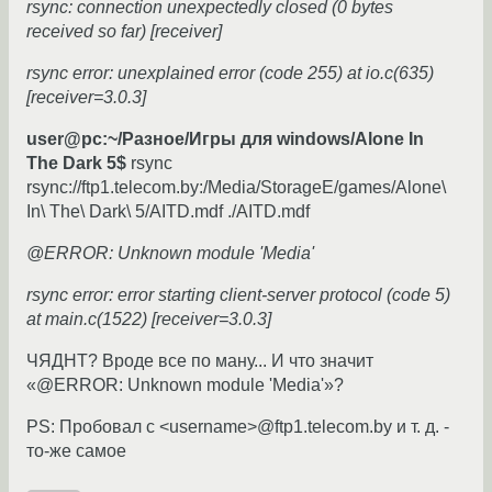
rsync: connection unexpectedly closed (0 bytes
received so far) [receiver]
rsync error: unexplained error (code 255) at io.c(635)
[receiver=3.0.3]
user@pc:~/Разное/Игры для windows/Alone In
The Dark 5$
rsync
rsync://ftp1.telecom.by:/Media/StorageE/games/Alone\
In\ The\ Dark\ 5/AITD.mdf ./AITD.mdf
@ERROR: Unknown module 'Media'
rsync error: error starting client-server protocol (code 5)
at main.c(1522) [receiver=3.0.3]
ЧЯДНТ? Вроде все по ману... И что значит
«@ERROR: Unknown module 'Media'»?
PS: Пробовал с <username>@ftp1.telecom.by и т. д. -
то-же самое