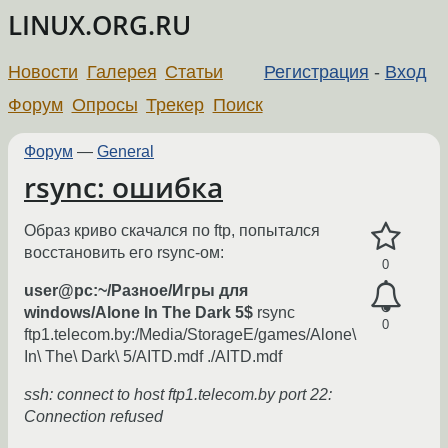
LINUX.ORG.RU
Новости
Галерея
Статьи
Регистрация
-
Вход
Форум
Опросы
Трекер
Поиск
Форум
—
General
rsync: ошибка
Образ криво скачался по ftp, попытался
восстановить его rsync-ом:
0
user@pc:~/Разное/Игры для
windows/Alone In The Dark 5$
rsync
0
ftp1.telecom.by:/Media/StorageE/games/Alone\
In\ The\ Dark\ 5/AITD.mdf ./AITD.mdf
ssh: connect to host ftp1.telecom.by port 22:
Connection refused