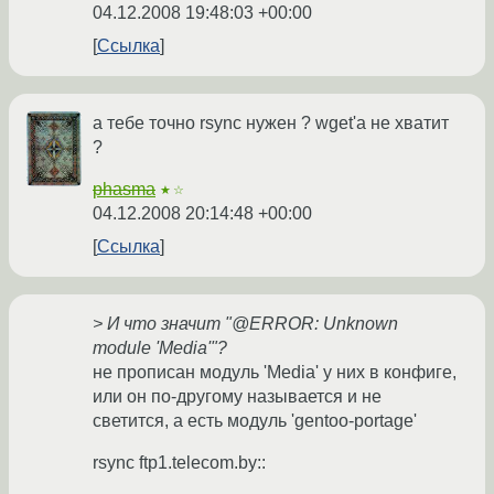
04.12.2008 19:48:03 +00:00
Ссылка
а тебе точно rsync нужен ? wget'а не хватит
?
phasma
★☆
04.12.2008 20:14:48 +00:00
Ссылка
> И что значит "@ERROR: Unknown
module 'Media'"?
не прописан модуль 'Media' у них в конфиге,
или он по-другому называется и не
светится, а есть модуль 'gentoo-portage'
rsync ftp1.telecom.by::