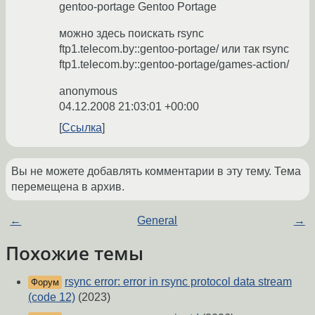
gentoo-portage Gentoo Portage
можно здесь поискать rsync
ftp1.telecom.by::gentoo-portage/ или так rsync
ftp1.telecom.by::gentoo-portage/games-action/
anonymous
04.12.2008 21:03:01 +00:00
Ссылка
Вы не можете добавлять комментарии в эту тему. Тема
перемещена в архив.
←
General
→
Похожие темы
rsync error: error in rsync protocol data stream
Форум
(code 12)
(2023)