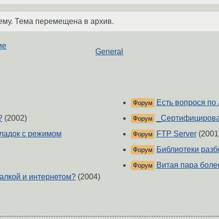
ему. Тема перемещена в архив.
ие
General
Есть вопрося по
Форум
?
(2002)
_Сертифицирова
Форум
кладок с режимом
FTP Server
(2001
Форум
Библиотеки разб
Форум
Витая пара боле
Форум
калкой и интернетом?
(2004)