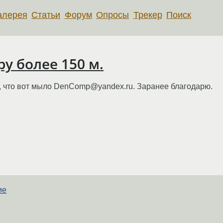
алерея
Статьи
Форум
Опросы
Трекер
Поиск
у более 150 м.
ли, что вот мыло DenComp@yandex.ru. Заранее благодарю.
ие