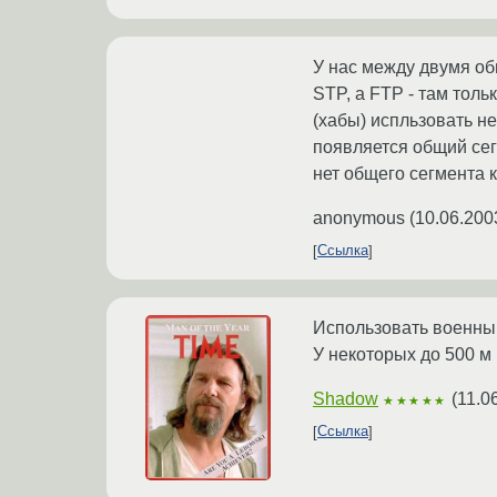
У нас между двумя об
STP, а FTP - там толь
(хабы) испльзовать не
появляется общий сегм
нет общего сегмента 
anonymous
(
10.06.200
Ссылка
Использовать военны
У некоторых до 500 м 
Shadow
(
11.0
★★★★★
Ссылка