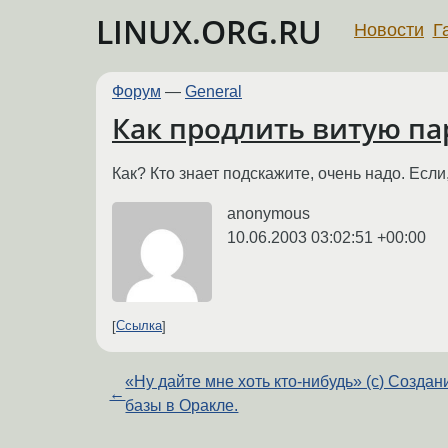
LINUX.ORG.RU
Новости
Г
Форум
—
General
Как продлить витую пар
Как? Кто знает подскажите, очень надо. Ес
anonymous
10.06.2003 03:02:51 +00:00
Ссылка
«Ну дайте мне хоть кто-нибудь» (с) Создан
←
базы в Оракле.