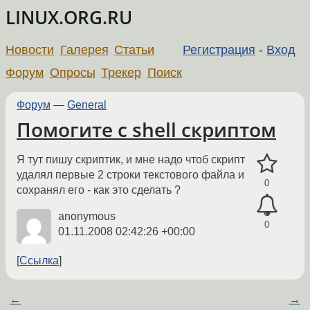
LINUX.ORG.RU
Новости
Галерея
Статьи
Регистрация
-
Вход
Форум
Опросы
Трекер
Поиск
Форум
—
General
Помогите с shell скриптом
Я тут пишу скриптик, и мне надо чтоб скрипт
удалял первые 2 строки текстового файла и
0
сохранял его - как это сделать ?
anonymous
0
01.11.2008 02:42:26 +00:00
Ссылка
←
→