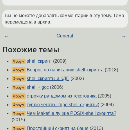
Вы не можете добавлять комментарии в эту тему. Тема
перемещена в архив.
←
General
→
Похожие темы
shell скрипт
(2009)
Форум
Вопрос по написанию shell-скрипта
(2018)
Форум
shell скрипты и КДЕ
(2002)
Форум
shell + gcc
(2006)
Форум
строчку рандомом из текстовика
(2005)
Форум
туплю чегото...(про shell-скрипты)
(2004)
Форум
Чем Makefile лучше POSIX-shell скрипта?
Форум
(2015)
Простейший скрипт на баше
(2013)
Форум