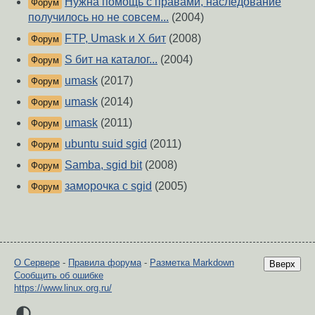
Нужна помощь с правами, наследование
Форум
получилось но не совсем...
(2004)
FTP, Umask и X бит
(2008)
Форум
S бит на каталог...
(2004)
Форум
umask
(2017)
Форум
umask
(2014)
Форум
umask
(2011)
Форум
ubuntu suid sgid
(2011)
Форум
Samba, sgid bit
(2008)
Форум
заморочка с sgid
(2005)
Форум
О Сервере
-
Правила форума
-
Разметка Markdown
Вверх
Сообщить об ошибке
https://www.linux.org.ru/