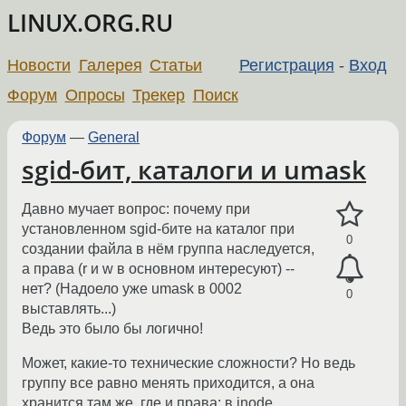
LINUX.ORG.RU
Новости
Галерея
Статьи
Регистрация
-
Вход
Форум
Опросы
Трекер
Поиск
Форум
—
General
sgid-бит, каталоги и umask
Давно мучает вопрос: почему при
установленном sgid-бите на каталог при
0
создании файла в нём группа наследуется,
а права (r и w в основном интересуют) --
нет? (Надоело уже umask в 0002
0
выставлять...)
Ведь это было бы логично!
Может, какие-то технические сложности? Но ведь
группу все равно менять приходится, а она
хранится там же, где и права: в inode.