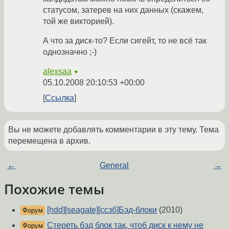
статусом, затерев на них данных (скажем,
той же викторией).
А что за диск-то? Если сигейт, то не всё так
однозначно ;-)
alexsaa
★
05.10.2008 20:10:53 +00:00
Ссылка
Вы не можете добавлять комментарии в эту тему. Тема
перемещена в архив.
←
General
→
Похожие темы
[hdd][seagate][ссзб]Бэд-блоки
(2010)
Форум
Стереть бэд блок так, чтоб диск к нему не
Форум