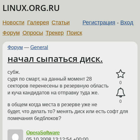
LINUX.ORG.RU
Новости
Галерея
Статьи
Регистрация
-
Вход
Форум
Опросы
Трекер
Поиск
Форум
—
General
начал сыпаться диск.
субж.
судя по смарт, на данный момент 28
0
секторов перенесены в резервную область
и куча кандидатов на отправку туда же.
0
в общем когда места в резерве уже не
будет, что делать то? менять диск или есть софт для
помечания бедблоков?
OperaSoftware
05.10.2008 13:12:54 +00:00