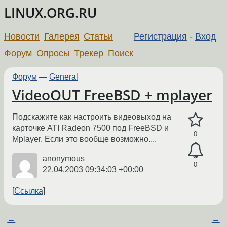
LINUX.ORG.RU
Новости
Галерея
Статьи
Регистрация
-
Вход
Форум
Опросы
Трекер
Поиск
Форум
—
General
VideoOUT FreeBSD + mplayer
Подскажите как настроить видеовыход на
карточке ATI Radeon 7500 под FreeBSD и
0
Mplayer. Если это вообще возможно....
anonymous
0
22.04.2003 09:34:03 +00:00
Ссылка
←
→