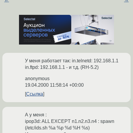
У меня работает так: in.telnetd: 192.168.1.1
in.ftpd: 192.168.1.1 - и т.д. (RH-5.2)
anonymous
19.04.2000 11:58:14 +00:00
Ссылка
А у меня :
ipop3d: ALL EXCEPT n1.n2.n3.n4 : spawn
(/etc/ids.sh %a %p %d %H %s)