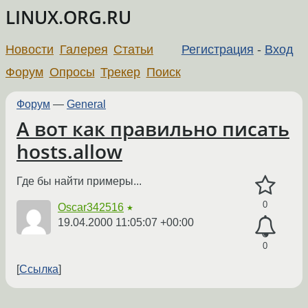
LINUX.ORG.RU
Новости
Галерея
Статьи
Регистрация
-
Вход
Форум
Опросы
Трекер
Поиск
Форум
—
General
А вот как правильно писать
hosts.allow
Где бы найти примеры...
0
Oscar342516
★
19.04.2000 11:05:07 +00:00
0
Ссылка
←
→