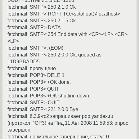
BODY=8BITMIME SIZE=1228
fetchmail: SMTP< 250 2.1.0 Ok
fetchmail: SMTP> RCPT TO:<strtofloat@localhost>
fetchmail: SMTP< 250 2.1.5 Ok
fetchmail: SMTP> DATA
fetchmail: SMTP< 354 End data with <CR><LF>.<CR>
<LF>
fetchmail: SMTP>. (EOM)
fetchmail: SMTP< 250 2.0.0 Ok: queued as
11D9BBADD5
fetchmail: пропущено
fetchmail: POP3> DELE 1
fetchmail: POP3< +OK done.
fetchmail: POP3> QUIT
fetchmail: POP3< +OK shutting down.
fetchmail: SMTP> QUIT
fetchmail: SMTP< 221 2.0.0 Bye
fetchmail: 6.3.9-rc2 запрашивает pop.yandex.ru
(протокол POP3) на Пнд 11 Авг 2008 11:59:53: опрос
завершен
fetchmail: нормальное завершение, статус 0