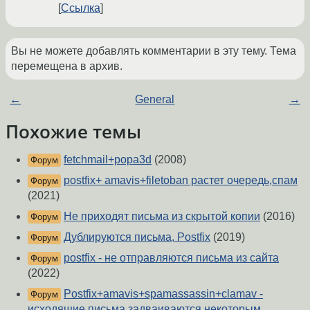
Ссылка
Вы не можете добавлять комментарии в эту тему. Тема
перемещена в архив.
←
General
→
Похожие темы
fetchmail+popa3d
(2008)
Форум
postfix+ amavis+filetoban растет очередь,спам
Форум
(2021)
Не приходят письма из скрытой копии
(2016)
Форум
Дублируются письма, Postfix
(2019)
Форум
postfix - не отправляются письма из сайта
Форум
(2022)
Postfix+amavis+spamassassin+clamav -
Форум
исходящие письма задваиваются некоторым