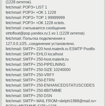
(1228 октетов).
fetchmail: POP3> LIST 1
fetchmail: POP3< +OK 1 1228
fetchmail: POP3> TOP 1 99999999
fetchmail: POP3< +OK 1228 octets.
fetchmail: считывается сообщение
strtofloat@pop.yandex.ru:1 из 1 (1228 октетов)
fetchmail: Попытка подключения к
127.0.0.1/25...соединение установлено.
fetchmail: SMTP< 220 host.materik.ru ESMTP Postfix
fetchmail: SMTP> EHLO localhost
fetchmail: SMTP< 250-host.materik.ru
fetchmail: SMTP< 250-PIPELINING
fetchmail: SMTP< 250-SIZE 10240000
fetchmail: SMTP< 250-VRFY
fetchmail: SMTP< 250-ETRN
fetchmail: SMTP< 250-ENHANCEDSTATUSCODES
fetchmail: SMTP< 250-8BITMIME
fetchmail: SMTP< 250 DSN
fetchmail: SMTP> MAIL FROM:<delphi1988@mail.ru>