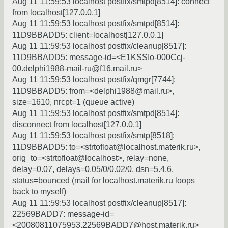
Aug 11 11:59:53 localhost postfix/smtpd[8514]: connect
from localhost[127.0.0.1]
Aug 11 11:59:53 localhost postfix/smtpd[8514]:
11D9BBADD5: client=localhost[127.0.0.1]
Aug 11 11:59:53 localhost postfix/cleanup[8517]:
11D9BBADD5: message-id=<E1KSSIo-000Ccj-
00.delphi1988-mail-ru@f16.mail.ru>
Aug 11 11:59:53 localhost postfix/qmgr[7744]:
11D9BBADD5: from=<delphi1988@mail.ru>,
size=1610, nrcpt=1 (queue active)
Aug 11 11:59:53 localhost postfix/smtpd[8514]:
disconnect from localhost[127.0.0.1]
Aug 11 11:59:53 localhost postfix/smtp[8518]:
11D9BBADD5: to=<strtofloat@localhost.materik.ru>,
orig_to=<strtofloat@localhost>, relay=none,
delay=0.07, delays=0.05/0/0.02/0, dsn=5.4.6,
status=bounced (mail for localhost.materik.ru loops
back to myself)
Aug 11 11:59:53 localhost postfix/cleanup[8517]:
22569BADD7: message-id=
<20080811075953.22569BADD7@host.materik.ru>