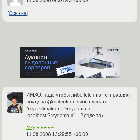
11.08.2008 08:04:40 +00:00
Ссылка
←
→
ИМХО, надо чтобы либо fetchmail отправлял
почту на @materik.ru, либо сделать
"mydestination = $mydomain ,
localhost.$mydomain"... Вроде так.
mky
★★★★★
11.08.2008 13:29:55 +00:00