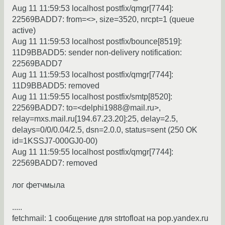
Aug 11 11:59:53 localhost postfix/qmgr[7744]:
22569BADD7: from=<>, size=3520, nrcpt=1 (queue
active)
Aug 11 11:59:53 localhost postfix/bounce[8519]:
11D9BBADD5: sender non-delivery notification:
22569BADD7
Aug 11 11:59:53 localhost postfix/qmgr[7744]:
11D9BBADD5: removed
Aug 11 11:59:55 localhost postfix/smtp[8520]:
22569BADD7: to=<delphi1988@mail.ru>,
relay=mxs.mail.ru[194.67.23.20]:25, delay=2.5,
delays=0/0/0.04/2.5, dsn=2.0.0, status=sent (250 OK
id=1KSSJ7-000GJ0-00)
Aug 11 11:59:55 localhost postfix/qmgr[7744]:
22569BADD7: removed
лог фетчмыла
.....
fetchmail: 1 сообщение для strtofloat на pop.yandex.ru