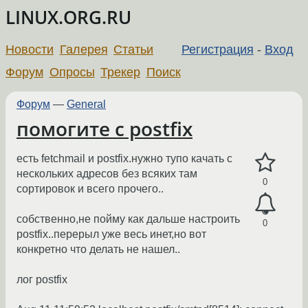
LINUX.ORG.RU
Новости
Галерея
Статьи
Регистрация
-
Вход
Форум
Опросы
Трекер
Поиск
Форум
—
General
помогите с postfix
есть fetchmail и postfix.нужно тупо качать с
нескольких адресов без всяких там
0
сортировок и всего прочего..
собственно,не пойму как дальше настроить
0
postfix..перерыл уже весь инет,но вот
конкретно что делать не нашел..
лог postfix