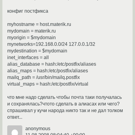
конфиг постфикса
myhostname = host.materik.ru
mydomain = materik.ru
myorigin = $mydomain
mynetworks=192.168.0.0/24 127.0.0.1/32
mydestination = $mydomain
inet_interfaces = all
alias_database = hash:/etc/postfix/aliases
alias_maps = hash:/etc/postfix/aliases
mailq_path = /usr/bin/mailq.postfix
virtual_maps = hash:/etc/postfix/virtual
что мне надо сделать чтобы почта таки получалась
и сохранялась?чтото сделать в алиасах или чего?
спрашивал у кучи народа никто так и не дал толком
ответ...
anonymous