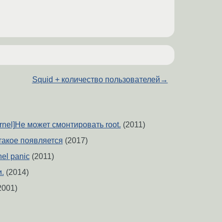
Squid + количество пользователей
→
ernel]Не может смонтировать root.
(2011)
такое появляется
(2017)
nel panic
(2011)
и.
(2014)
2001)