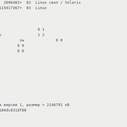
  2096482+  82  Linux своп / Solaris

15017367+  83  Linux

                0 1

                1 2

         sw              0 0

       0 0

       0 0

а версии 1, размер = 2146791 кБ

84dc831df88
