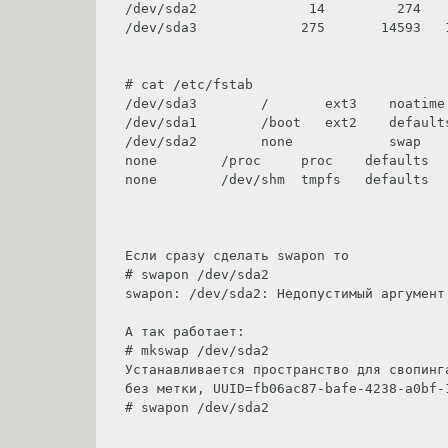
/dev/sda2              14         274   
/dev/sda3             275       14593   1
# cat /etc/fstab

/dev/sda3        /       ext3    noatime 
/dev/sda1        /boot   ext2    defaults
/dev/sda2        none            swap   
none        /proc     proc    defaults   
none        /dev/shm  tmpfs   defaults   
Если сразу сделать swapon то

# swapon /dev/sda2

swapon: /dev/sda2: Недопустимый аргумент

А так работает:

# mkswap /dev/sda2

Устанавливается пространство для свопинг
без метки, UUID=fb06ac87-bafe-4238-a0bf-1
# swapon /dev/sda2
