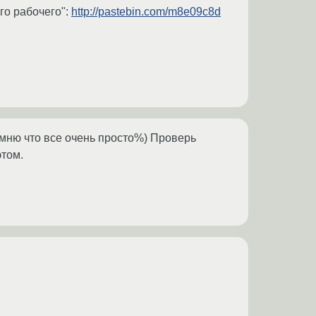
го рабочего":
http://pastebin.com/m8e09c8d
омню что все очень просто%) Проверь
этом.