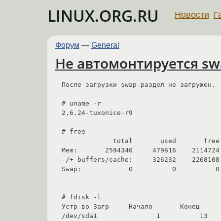
LINUX.ORG.RU
Новости
Г
Форум
—
General
Не автомонтируется sw
После загрузки swap-раздел не загружен.

# uname -r

2.6.24-tuxonice-r9

# free

             total       used       free     shared    buffers     cached

Mem:       2594340     479616    2114724
-/+ buffers/cache:     326232    2268108

Swap:            0          0          0

# fdisk -l

Устр-во Загр     Начало       Конец      
/dev/sda1               1          13    