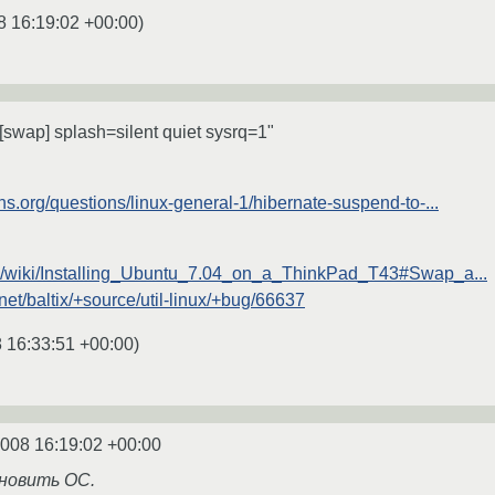
8 16:19:02 +00:00
)
wap] splash=silent quiet sysrq=1"
ns.org/questions/linux-general-1/hibernate-suspend-to-...
org/wiki/Installing_Ubuntu_7.04_on_a_ThinkPad_T43#Swap_a...
net/baltix/+source/util-linux/+bug/66637
 16:33:51 +00:00
)
2008 16:19:02 +00:00
новить ОС.