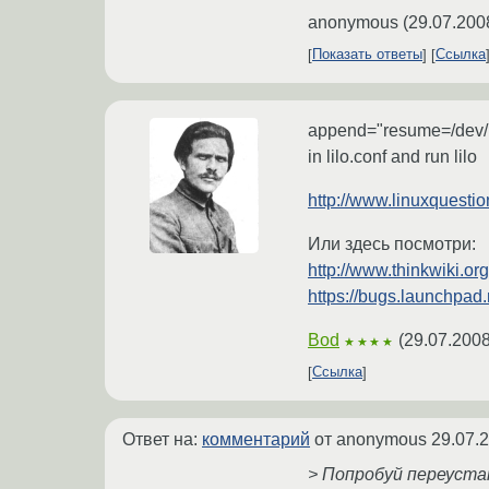
anonymous
(
29.07.200
Показать ответы
Ссылка
append="resume=/dev/[s
in lilo.conf and run lilo
http://www.linuxquestio
Или здесь посмотри:
http://www.thinkwiki.
https://bugs.launchpad.
Bod
(
29.07.2008
★★★★
Ссылка
Ответ на:
комментарий
от anonymous
29.07.
> Попробуй переуста