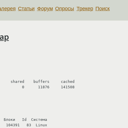
алерея
Статьи
Форум
Опросы
Трекер
Поиск
ap
          0      11876     141508

 Блоки   Id  Система

  104391   83  Linux
