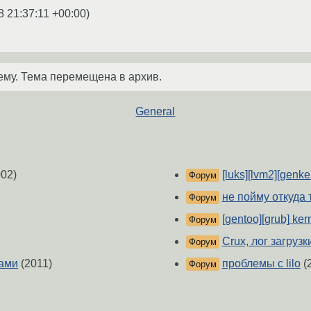
8 21:37:11 +00:00
)
ему. Тема перемещена в архив.
General
02)
[luks][lvm2][genk
Форум
не пойму откуда 
Форум
[gentoo][grub] ker
Форум
Crux, лог загрузк
Форум
лами
(2011)
проблемы c lilo
(
Форум