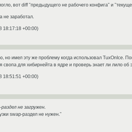
огло, вот diff "предыдущего не рабочего конфига" и "текуще
ка не заработал.
8 18:17:18 +00:00
)
, но имел эту же проблему когда использовал TuxOnIce. П
 свопа для хибирнейта в ядре и проверь знает ли лило об 
8 18:51:51 +00:00
)
-раздел не загружен.
узки swap-раздел не нужен."