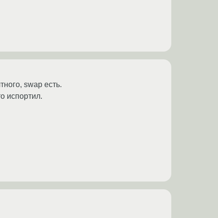
тного, swap есть.
то испортил.