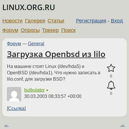
LINUX.ORG.RU
Новости
Галерея
Статьи
Регистрация
-
Вход
Форум
Опросы
Трекер
Поиск
Форум
—
General
Загрузка Openbsd из lilo
На машине стоят Linux (/dev/hda5) и
OpenBSD (/dev/hda1). Что нужно записать в
0
lilo.conf, для загрузки BSD?
bulbulator
★
0
30.03.2003 08:33:57 +00:00
Ссылка
←
→