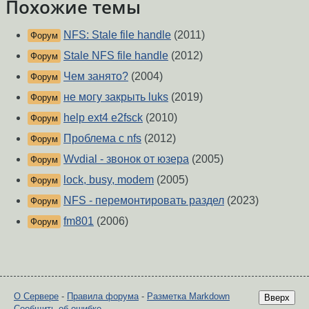
Похожие темы
NFS: Stale file handle
(2011)
Форум
Stale NFS file handle
(2012)
Форум
Чем занято?
(2004)
Форум
не могу закрыть luks
(2019)
Форум
help ext4 e2fsck
(2010)
Форум
Проблема с nfs
(2012)
Форум
Wvdial - звонок от юзера
(2005)
Форум
lock, busy, modem
(2005)
Форум
NFS - перемонтировать раздел
(2023)
Форум
fm801
(2006)
Форум
О Сервере
-
Правила форума
-
Разметка Markdown
Вверх
Сообщить об ошибке