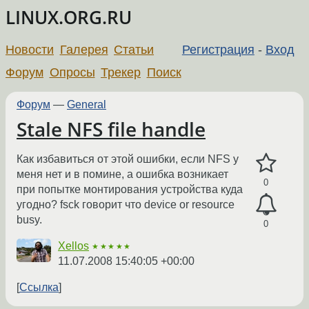
LINUX.ORG.RU
Новости
Галерея
Статьи
Регистрация
-
Вход
Форум
Опросы
Трекер
Поиск
Форум
—
General
Stale NFS file handle
Как избавиться от этой ошибки, если NFS у
меня нет и в помине, а ошибка возникает
0
при попытке монтирования устройства куда
угодно? fsck говорит что device or resource
busy.
0
Xellos
★★★★★
11.07.2008 15:40:05 +00:00
Ссылка