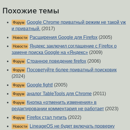
Похожие темы
Google Chrome приватный режим не такой уж
Форум
и приватный.
(2017)
Расширения Google для Firefox
(2005)
Новости
Яндекс заключил соглашение с Firefox о
Новости
замене поиска Google на «Яндекс»
(2009)
Странное поведение firefox
(2006)
Форум
Посоветуйте более приватный поисковик
Форум
(2024)
Google fight!
(2005)
Форум
аналог TableTools для Chrome
(2011)
Форум
Кнопка «отменить изменения» в
Форум
редактировании комментария не работает
(2023)
Firefox стал тупить
(2022)
Форум
LineageOS не будет включать проверку
Новости