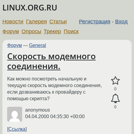
LINUX.ORG.RU
Новости
Галерея
Статьи
Регистрация
-
Вход
Форум
Опросы
Трекер
Поиск
Форум
—
General
Скорость модемного
соединения.
Как можно посмотреть начальную и
текущую скорость модемного соединения,
0
если дозваниваюсь к провайдеру с
помощью скрипта?
0
anonymous
04.04.2000 04:35:30 +00:00
Ссылка