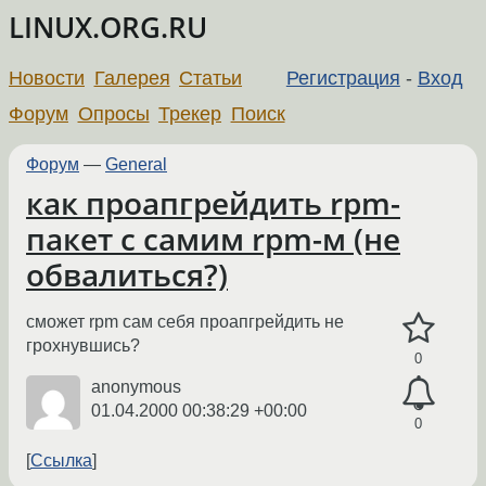
LINUX.ORG.RU
Новости
Галерея
Статьи
Регистрация
-
Вход
Форум
Опросы
Трекер
Поиск
Форум
—
General
как проапгрейдить rpm-
пакет с самим rpm-м (не
обвалиться?)
сможет rpm сам себя проапгрейдить не
грохнувшись?
0
anonymous
01.04.2000 00:38:29 +00:00
0
Ссылка