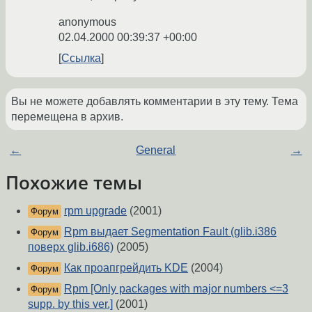
anonymous
02.04.2000 00:39:37 +00:00
Ссылка
Вы не можете добавлять комментарии в эту тему. Тема
перемещена в архив.
←
General
→
Похожие темы
rpm upgrade
(2001)
Форум
Rpm выдает Segmentation Fault (glib.i386
Форум
поверх glib.i686)
(2005)
Как проапгрейдить KDE
(2004)
Форум
Rpm [Only packages with major numbers <=3
Форум
supp. by this ver.]
(2001)