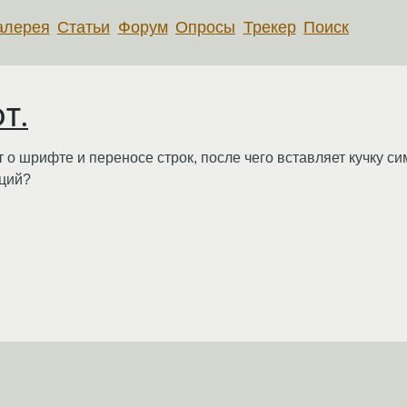
алерея
Статьи
Форум
Опросы
Трекер
Поиск
DT.
о шрифте и переносе строк, после чего вставляет кучку си
ций?