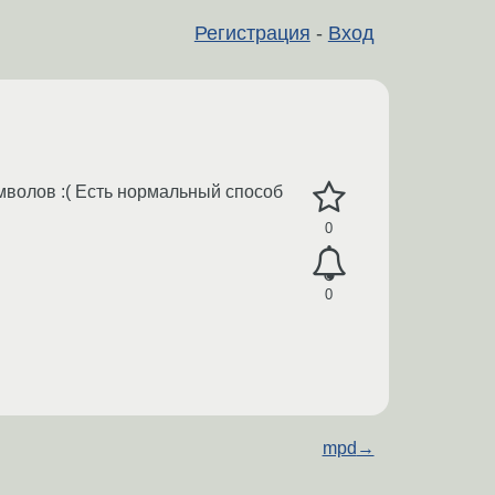
Регистрация
-
Вход
мволов :( Есть нормальный способ
0
0
mpd
→