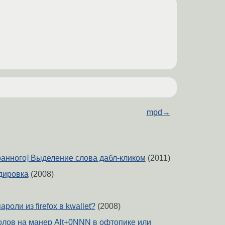
mpd
→
транного] Выделение слова дабл-кликом
(2011)
одировка
(2008)
роли из firefox в kwallet?
(2008)
лов на манер Alt+0NNN в офтопике или