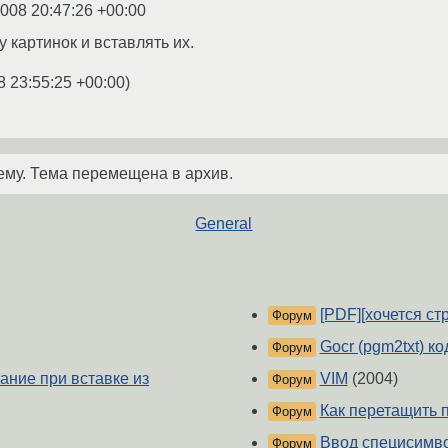
2008 20:47:26 +00:00
 картинок и вставлять их.
8 23:55:25 +00:00
)
ему. Тема перемещена в архив.
General
[PDF][хочется с
Форум
Gocr (pgm2txt) к
Форум
ание при вставке из
VIM
(2004)
Форум
Как перетащить па
Форум
Ввод специсимво
Форум