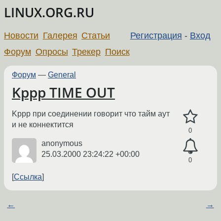
LINUX.ORG.RU
Новости
Галерея
Статьи
Регистрация
-
Вход
Форум
Опросы
Трекер
Поиск
Форум
—
General
Kppp TIME OUT
Kppp при соединении говорит что тайм аут
и не коннектится
0
anonymous
25.03.2000 23:24:22 +00:00
0
Ссылка
←
→