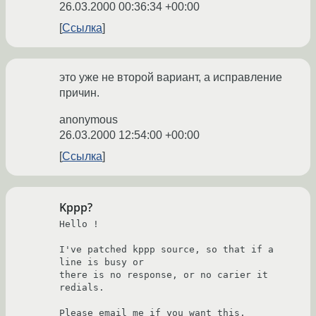
26.03.2000 00:36:34 +00:00
Ссылка
это уже не второй вариант, а исправление
причин.
anonymous
26.03.2000 12:54:00 +00:00
Ссылка
Kppp?
Hello !

I've patched kppp source, so that if a 
line is busy or

there is no response, or no carier it 
redials.

Please email me if you want this.
