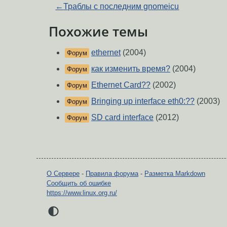
←
Траблы с последним gnomeicu
Похожие темы
ethernet
(2004)
Форум
как изменить время?
(2004)
Форум
Ethernet Card??
(2002)
Форум
Bringing up interface eth0:??
(2003)
Форум
SD card interface
(2012)
Форум
О Сервере
-
Правила форума
-
Разметка Markdown
Сообщить об ошибке
https://www.linux.org.ru/