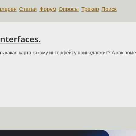
алерея
Статьи
Форум
Опросы
Трекер
Поиск
interfaces.
ть какая карта какому интерфейсу принадлежит? А как поме