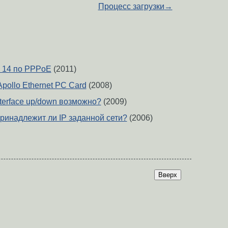
Процесс загрузки
→
a 14 по PPPoE
(2011)
Apollo Ethernet PC Card
(2008)
interface up/down возможно?
(2009)
принадлежит ли IP заданной сети?
(2006)
Вверх