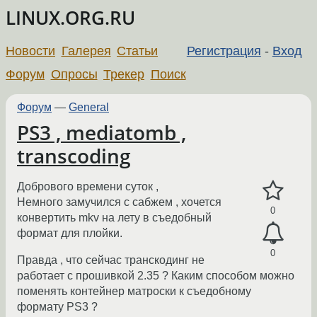
LINUX.ORG.RU
Новости
Галерея
Статьи
Регистрация
-
Вход
Форум
Опросы
Трекер
Поиск
Форум
—
General
PS3 , mediatomb ,
transcoding
Добрового времени суток ,
Немного замучился с сабжем , хочется
0
конвертить mkv на лету в съедобный
формат для плойки.
0
Правда , что сейчас транскодинг не
работает с прошивкой 2.35 ? Каким способом можно
поменять контейнер матроски к съедобному
формату PS3 ?