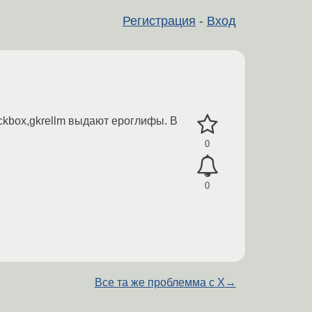
Регистрация
-
Вход
ackbox,gkrellm выдают ероглифы. В
0
0
Все та же проблемма с Х
→