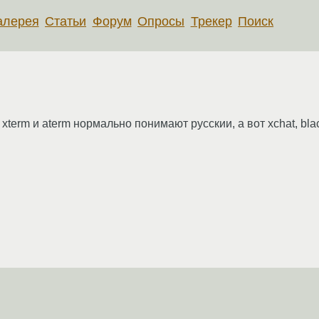
алерея
Статьи
Форум
Опросы
Трекер
Поиск
term и aterm нормально понимают русскии, а вот xchat, bl