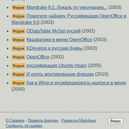
Mandrake 9.2. Локаль по умолчанию...
(2003)
Форум
Помогите чайнику. Руссификация OpenOffice в
Форум
Mandrake 9.0
(2003)
QDataTable MySql руский
(2002)
Форум
Квадратики в меню OpenOffice
(2003)
Форум
KDevelop и русские буквы
(2003)
Форум
OpenOffice
(2002)
Форум
руссификация Ubuntu Hoary
(2005)
Форум
И опять монтирование флешки
(2010)
Форум
Как в Wine-е русифицировать надписи в меню
Форум
(2000)
О Сервере
-
Правила форума
-
Разметка Markdown
Вверх
Сообщить об ошибке