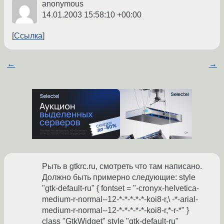
anonymous
14.01.2003 15:58:10 +00:00
Ссылка
←
→
Рыть в gtkrc.ru, смотреть что там написано.
Должно быть примерно следующие: style
"gtk-default-ru" { fontset = "-cronyx-helvetica-
medium-r-normal--12-*-*-*-*-*-koi8-r,\ -*-arial-
medium-r-normal--12-*-*-*-*-*-koi8-r,*-r-*" }
class "GtkWidget" style "gtk-default-ru"