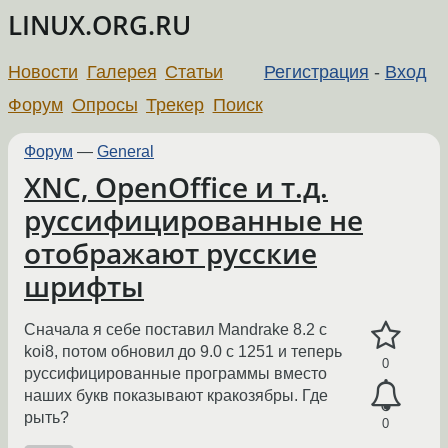
LINUX.ORG.RU
Новости
Галерея
Статьи
Регистрация
-
Вход
Форум
Опросы
Трекер
Поиск
Форум
—
General
XNC, OpenOffice и т.д.
руссифицированные не
отображают русские
шрифты
Сначала я себе поставил Mandrake 8.2 c
koi8, потом обновил до 9.0 с 1251 и теперь
0
руссифицированные программы вместо
наших букв показывают кракозябры. Где
рыть?
0