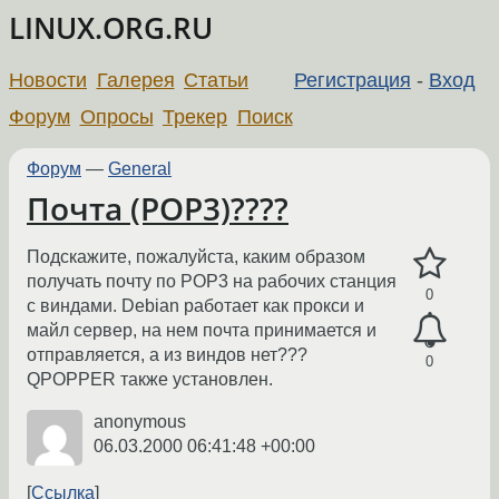
LINUX.ORG.RU
Новости
Галерея
Статьи
Регистрация
-
Вход
Форум
Опросы
Трекер
Поиск
Форум
—
General
Почта (POP3)????
Подскажите, пожалуйста, каким образом
получать почту по POP3 на рабочих станция
0
с виндами. Debian работает как прокси и
майл сервер, на нем почта принимается и
отправляется, а из виндов нет???
0
QPOPPER также установлен.
anonymous
06.03.2000 06:41:48 +00:00
Ссылка