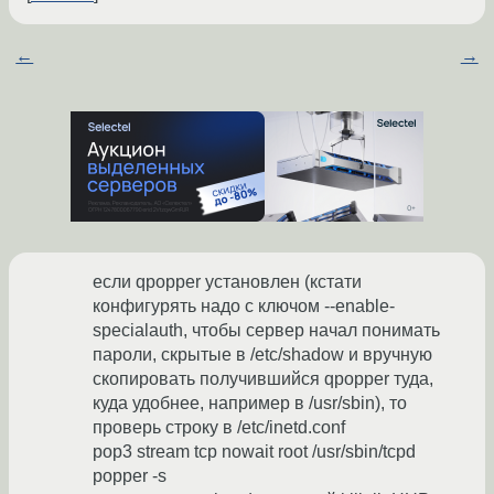
←
→
если qpopper установлен (кстати
конфигурять надо с ключом --enable-
specialauth, чтобы сервер начал понимать
пароли, скрытые в /etc/shadow и вручную
скопировать получившийся qpopper туда,
куда удобнее, например в /usr/sbin), то
проверь строку в /etc/inetd.conf
pop3 stream tcp nowait root /usr/sbin/tcpd
popper -s