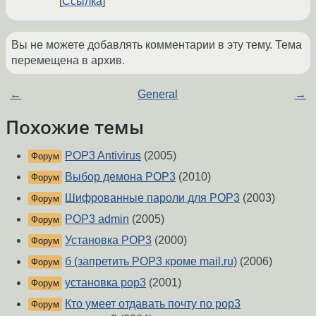
Ссылка
Вы не можете добавлять комментарии в эту тему. Тема
перемещена в архив.
←
General
→
Похожие темы
POP3 Antivirus
(2005)
Форум
Выбор демона POP3
(2010)
Форум
Шифрованные пароли для POP3
(2003)
Форум
POP3 admin
(2005)
Форум
Установка POP3
(2000)
Форум
б (запретить POP3 кроме mail.ru)
(2006)
Форум
установка pop3
(2001)
Форум
Кто умеет отдавать почту по pop3
Форум