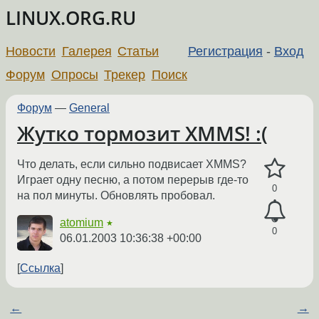
LINUX.ORG.RU
Новости
Галерея
Статьи
Регистрация
-
Вход
Форум
Опросы
Трекер
Поиск
Форум
—
General
Жутко тормозит XMMS! :(
Что делать, если сильно подвисает XMMS?
Играет одну песню, а потом перерыв где-то
0
на пол минуты. Обновлять пробовал.
atomium
★
0
06.01.2003 10:36:38 +00:00
Ссылка
←
→