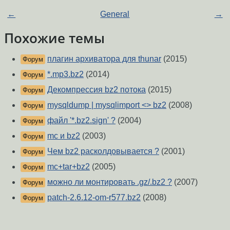
←
General
→
Похожие темы
плагин архиватора для thunar
(2015)
Форум
*.mp3.bz2
(2014)
Форум
Декомпрессия bz2 потока
(2015)
Форум
mysqldump | mysqlimport <> bz2
(2008)
Форум
файл '*.bz2.sign' ?
(2004)
Форум
mc и bz2
(2003)
Форум
Чем bz2 расколдовывается ?
(2001)
Форум
mc+tar+bz2
(2005)
Форум
можно ли монтировать .gz/.bz2 ?
(2007)
Форум
patch-2.6.12-om-r577.bz2
(2008)
Форум