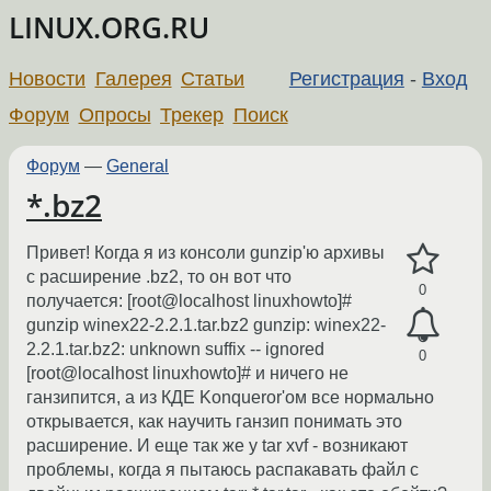
LINUX.ORG.RU
Новости
Галерея
Статьи
Регистрация
-
Вход
Форум
Опросы
Трекер
Поиск
Форум
—
General
*.bz2
Привет! Когда я из консоли gunzip'ю архивы
с расширение .bz2, то он вот что
0
получается: [root@localhost linuxhowto]#
gunzip winex22-2.2.1.tar.bz2 gunzip: winex22-
2.2.1.tar.bz2: unknown suffix -- ignored
0
[root@localhost linuxhowto]# и ничего не
ганзипится, а из КДЕ Konqueror'ом все нормально
открывается, как научить ганзип понимать это
расширение. И еще так же у tar xvf - возникают
проблемы, когда я пытаюсь распакавать файл с