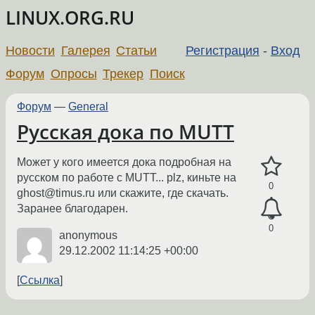
LINUX.ORG.RU
Новости
Галерея
Статьи
Регистрация
-
Вход
Форум
Опросы
Трекер
Поиск
Форум
—
General
Русская дока по MUTT
Может у кого имеется дока подробная на
русском по работе с MUTT... plz, киньте на
0
ghost@timus.ru или скажите, где скачать.
Заранее благодарен.
0
anonymous
29.12.2002 11:14:25 +00:00
Ссылка