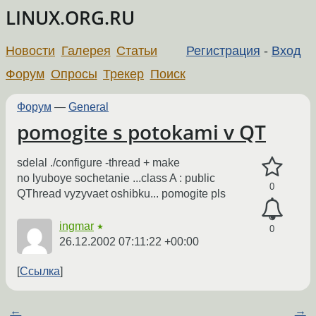
LINUX.ORG.RU
Новости
Галерея
Статьи
Регистрация
-
Вход
Форум
Опросы
Трекер
Поиск
Форум
—
General
pomogite s potokami v QT
sdelal ./configure -thread + make
no lyuboye sochetanie ...class A : public
0
QThread vyzyvaet oshibku... pomogite pls
ingmar
★
0
26.12.2002 07:11:22 +00:00
Ссылка
←
→