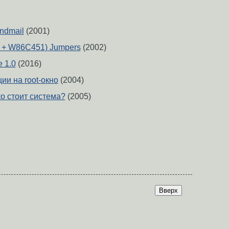
ndmail
(2001)
 + W86C451) Jumpers
(2002)
 1.0
(2016)
и на root-окно
(2004)
ко стоит система?
(2005)
Вверх