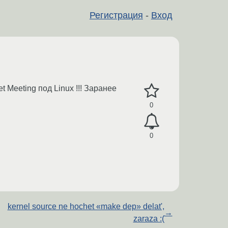
Регистрация
-
Вход
 Meeting под Linux !!! Заранее
0
0
kernel source ne hochet «make dep» delat',
→
zaraza :(