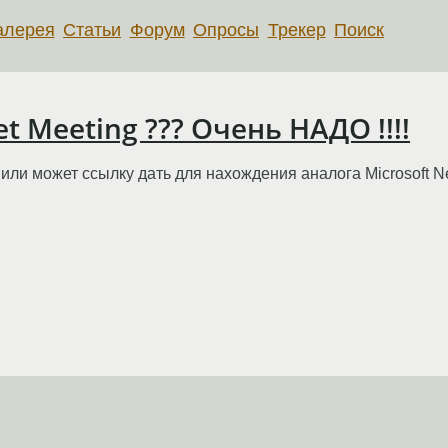
алерея
Статьи
Форум
Опросы
Трекер
Поиск
et Meeting ??? Очень НАДО !!!!
или может ссылку дать для нахождения аналога Microsoft Net