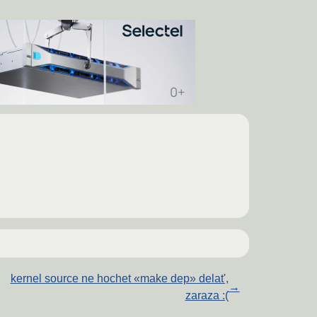
kernel source ne hochet «make dep» delat',
→
zaraza :(