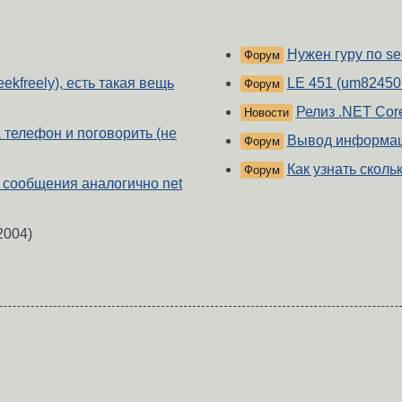
Нужен гуру по se
Форум
ekfreely), есть такая вещь
LE 451 (um82450
Форум
Релиз .NET Core
Новости
 телефон и поговорить (не
Вывод информаци
Форум
Как узнать сколь
Форум
 сообщения аналогично net
2004)