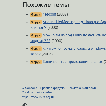
Похожие темы
net-conf
(2007)
Форум
Аналог NetMeeting под Linux (не Spe
Форум
или нет ?
(2000)
Можно ли из под Linux позвонить на
Форум
модем) ???
(2000)
как можно послать юзерам windows
Форум
send?
(2003)
Защищенные приложения в Linux
(
Форум
О Сервере
-
Правила форума
-
Разметка Markdown
Сообщить об ошибке
https://www.linux.org.ru/