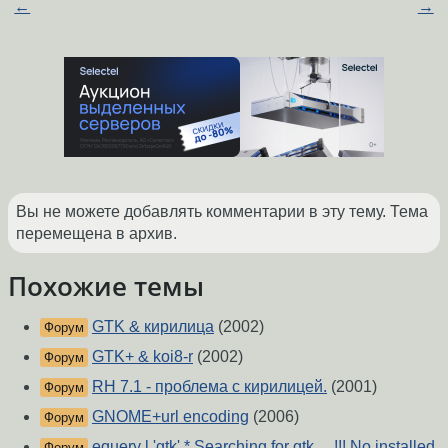
←
→
Вы не можете добавлять комментарии в эту тему. Тема
перемещена в архив.
Похожие темы
GTK & кирилица
(2002)
Форум
GTK+ & koi8-r
(2002)
Форум
RH 7.1 - проблема с кирилицей.
(2001)
Форум
GNOME+url encoding
(2006)
Форум
equery l 'gtk' * Searching for gtk ... !!! No installed
Форум