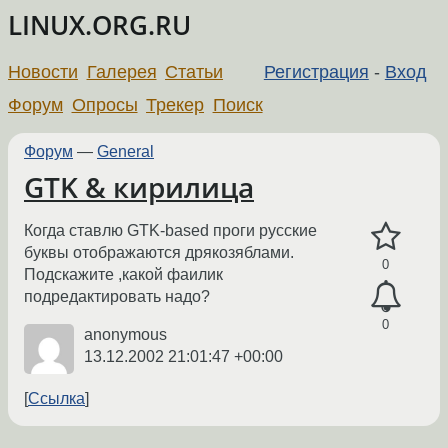
LINUX.ORG.RU
Новости
Галерея
Статьи
Регистрация
-
Вход
Форум
Опросы
Трекер
Поиск
Форум
—
General
GTK & кирилица
Когда ставлю GTK-based проги русские
буквы отображаются дрякозяблами.
0
Подскажите ,какой фаилик
подредактировать надо?
0
anonymous
13.12.2002 21:01:47 +00:00
Ссылка