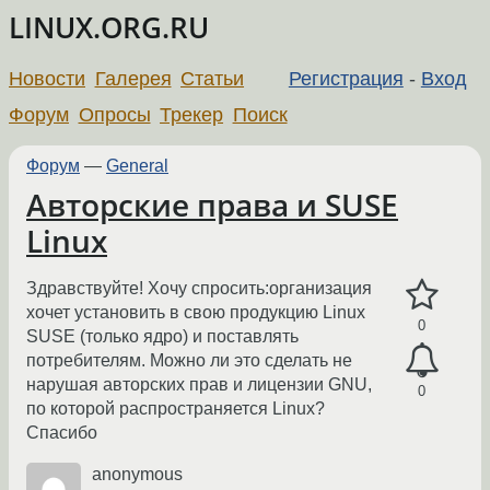
LINUX.ORG.RU
Новости
Галерея
Статьи
Регистрация
-
Вход
Форум
Опросы
Трекер
Поиск
Форум
—
General
Авторские права и SUSE
Linux
Здравствуйте! Хочу спросить:организация
хочет установить в свою продукцию Linux
0
SUSE (только ядро) и поставлять
потребителям. Можно ли это сделать не
нарушая авторских прав и лицензии GNU,
0
по которой распространяется Linux?
Спасибо
anonymous