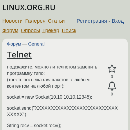
LINUX.ORG.RU
Новости
Галерея
Статьи
Регистрация
-
Вход
Форум
Опросы
Трекер
Поиск
Форум
—
General
Telnet
подскажите, можно ли телнетом заменить
программку типо:
0
(тоесть посылка raw пакетов, с любым
контентом на любой порт);
0
socket = new Socket(10.10.10.10,12345);
socket.send("XXXXXXXXXXXXXXXXXXXXXXXXXX
XXXXX")
String recv = socket.recv();