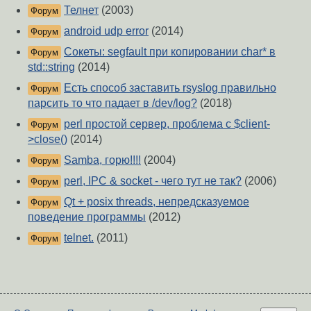
Телнет
(2003)
Форум
android udp error
(2014)
Форум
Сокеты: segfault при копировании char* в
Форум
std::string
(2014)
Есть способ заставить rsyslog правильно
Форум
парсить то что падает в /dev/log?
(2018)
perl простой сервер, проблема с $client-
Форум
>close()
(2014)
Samba, горю!!!!
(2004)
Форум
perl, IPC & socket - чего тут не так?
(2006)
Форум
Qt + posix threads, непредсказуемое
Форум
поведение программы
(2012)
telnet.
(2011)
Форум