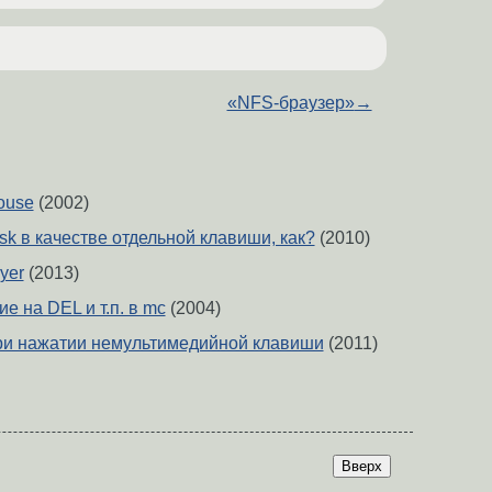
«NFS-браузер»
→
mouse
(2002)
k в качестве отдельной клавиши, как?
(2010)
yer
(2013)
е на DEL и т.п. в mc
(2004)
при нажатии немультимедийной клавиши
(2011)
Вверх