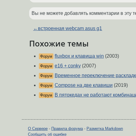
Вы не можете добавлять комментарии в эту т
←
встроенная webcam asus g1
Похожие темы
fluxbox и клавиша win
(2003)
Форум
e16 + conky
(2007)
Форум
Временное переключение расклад
Форум
Compose на две клавиши
(2019)
Форум
В пятокедах не работают комбинаци
Форум
О Сервере
-
Правила форума
-
Разметка Markdown
Сообщить об ошибке