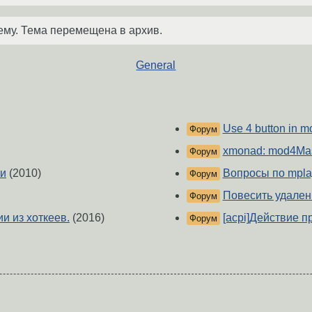
ему. Тема перемещена в архив.
General
Use 4 button in 
Форум
xmonad: mod4Mas
Форум
ки
(2010)
Вопросы по mpla
Форум
Повесить удалени
Форум
и из хоткеев.
(2016)
[acpi]Действие 
Форум