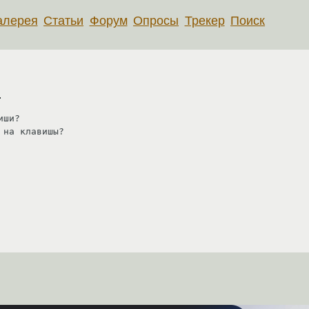
алерея
Статьи
Форум
Опросы
Трекер
Поиск
.
ши?

 на клавишы?