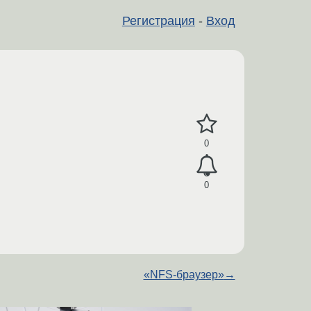
Регистрация
-
Вход
0
0
«NFS-браузер»
→