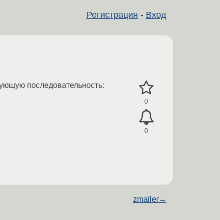
Регистрация
-
Вход
едующую последовательность:
0
0
zmailer
→