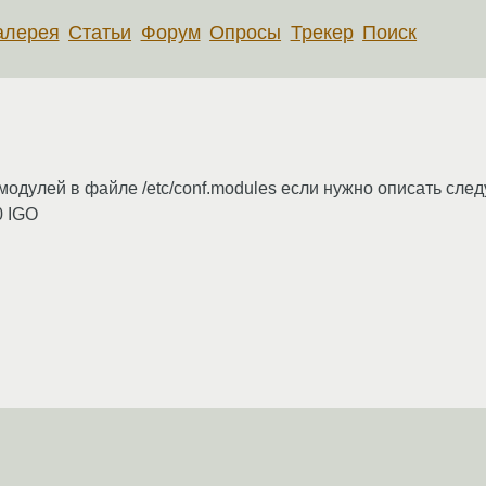
алерея
Статьи
Форум
Опросы
Трекер
Поиск
 модулей в файле /etc/conf.modules если нужно описать сл
0 IGO