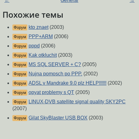
←
General
→
Похожие темы
kto znaet
(2003)
Форум
PPP+ARM
(2006)
Форум
pppd
(2006)
Форум
Kak otkluchit
(2003)
Форум
MS SQL SERVER + C?
(2005)
Форум
Nujna pomosch po PPP.
(2002)
Форум
ADSL v Mandrake 9.0 plz HELP!!!!!!
(2002)
Форум
opyat problemy s QT
(2005)
Форум
LINUX-DVB satellite signal quality SKY2PC
Форум
(2007)
Gilat SkyBlaster USB BOX
(2003)
Форум