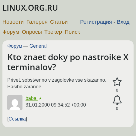
LINUX.ORG.RU
Новости
Галерея
Статьи
Регистрация
-
Вход
Форум
Опросы
Трекер
Поиск
Форум
—
General
Kto znaet doky po nastroike X
terminalov?
Privet, sobstvenno v zagolovke vse skazanno.
Pasibo zaranee
0
babai
★
31.01.2000 09:34:52 +00:00
0
Ссылка
←
→