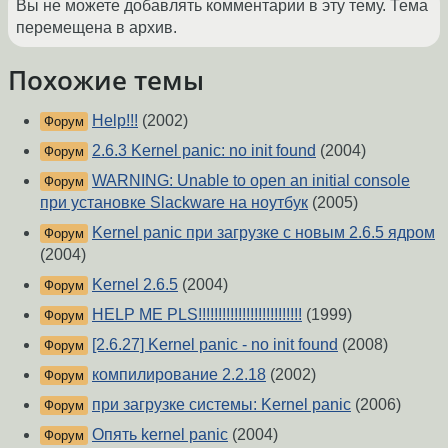
Вы не можете добавлять комментарии в эту тему. Тема
перемещена в архив.
Похожие темы
Help!!!
(2002)
Форум
2.6.3 Kernel panic: no init found
(2004)
Форум
WARNING: Unable to open an initial console
Форум
при установке Slackware на ноутбук
(2005)
Kernel panic при загрузке с новым 2.6.5 ядром
Форум
(2004)
Kernel 2.6.5
(2004)
Форум
HELP ME PLS!!!!!!!!!!!!!!!!!!!!!!!!!!
(1999)
Форум
[2.6.27] Kernel panic - no init found
(2008)
Форум
компилирование 2.2.18
(2002)
Форум
при загрузке системы: Kernel panic
(2006)
Форум
Опять kernel panic
(2004)
Форум