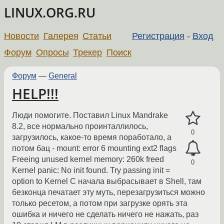
LINUX.ORG.RU
Новости
Галерея
Статьи
Регистрация
-
Вход
Форум
Опросы
Трекер
Поиск
Форум
—
General
HELP!!!
Люди помогите. Поставил Linux Mandrake
8.2, все нормально проинталлилось,
0
загрузилось, какое-то время поработало, а
потом бац - mount: error 6 mounting ext2 flags
Freeing unused kernel memory: 260k freed
0
Kernel panic: No init found. Try passing init =
option to Kernel С начала выбрасывает в Shell, там
безконца печатает эту муть, перезагрузиться можно
только ресетом, а потом при загрузке орять эта
ошибка и ничего не сделать ничего не нажать, раз