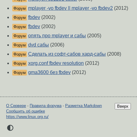
mplayer -vo fbdev || mplayer -vo fbdev2
(2012)
Форум
fbdev
(2002)
Форум
fbdev
(2002)
Форум
опять про mplayer и сабы
(2005)
Форум
dvd сабы
(2006)
Форум
Сделать из софт-сабов хард-сабы
(2008)
Форум
xorg.conf fbdev resolution
(2012)
Форум
gma3600 без fbdev
(2012)
Форум
О Сервере
-
Правила форума
-
Разметка Markdown
Вверх
Сообщить об ошибке
https://www.linux.org.ru/