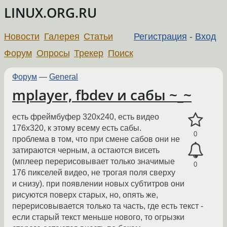
LINUX.ORG.RU
Новости
Галерея
Статьи
Регистрация
-
Вход
Форум
Опросы
Трекер
Поиск
Форум
—
General
mplayer, fbdev и сабы ~_~
есть фреймбуфер 320x240, есть видео
176x320, к этому всему есть сабы.
0
проблема в том, что при смене сабов они не
затираются черным, а остаются висеть
(мплеер перерисовывает только значимые
0
176 пикселей видео, не трогая поля сверху
и снизу). при появлении новых субтитров они
рисуются поверх старых, но, опять же,
перерисовывается только та часть, где есть текст -
если старый текст меньше нового, то огрызки