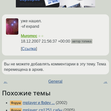
уже нашел.
-vf expand
Muromec
☆☆
18.12.2007 21:56:37 +00:00
автор топика
Ссылка
Вы не можете добавлять комментарии в эту тему. Тема
перемещена в архив.
←
General
→
Похожие темы
mplayer и fbdev ...
(2002)
Форум
mplayer: cp1251 сабы
(2005)
Форум