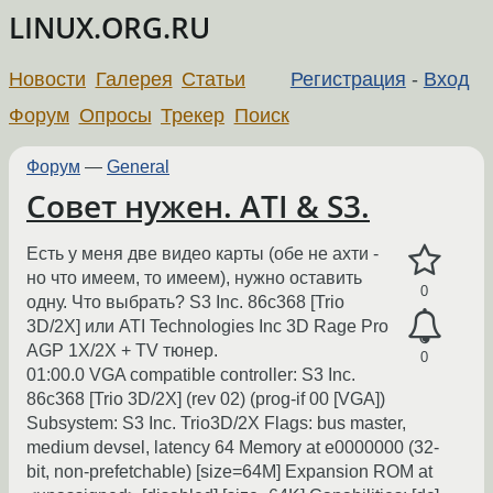
LINUX.ORG.RU
Новости
Галерея
Статьи
Регистрация
-
Вход
Форум
Опросы
Трекер
Поиск
Форум
—
General
Совет нужен. ATI & S3.
Есть у меня две видео карты (обе не ахти -
но что имеем, то имеем), нужно оставить
0
одну. Что выбрать? S3 Inc. 86c368 [Trio
3D/2X] или ATI Technologies Inc 3D Rage Pro
AGP 1X/2X + TV тюнер.
0
01:00.0 VGA compatible controller: S3 Inc.
86c368 [Trio 3D/2X] (rev 02) (prog-if 00 [VGA])
Subsystem: S3 Inc. Trio3D/2X Flags: bus master,
medium devsel, latency 64 Memory at e0000000 (32-
bit, non-prefetchable) [size=64M] Expansion ROM at