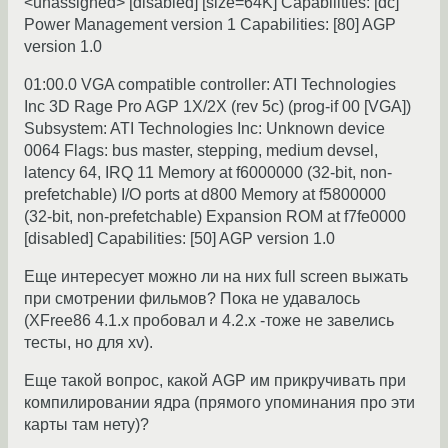
<unassigned> [disabled] [size=64K] Capabilities: [dc]
Power Management version 1 Capabilities: [80] AGP
version 1.0
01:00.0 VGA compatible controller: ATI Technologies
Inc 3D Rage Pro AGP 1X/2X (rev 5c) (prog-if 00 [VGA])
Subsystem: ATI Technologies Inc: Unknown device
0064 Flags: bus master, stepping, medium devsel,
latency 64, IRQ 11 Memory at f6000000 (32-bit, non-
prefetchable) I/O ports at d800 Memory at f5800000
(32-bit, non-prefetchable) Expansion ROM at f7fe0000
[disabled] Capabilities: [50] AGP version 1.0
Еще интересует можно ли на них full screen выжать
при смотрении фильмов? Пока не удавалось
(XFree86 4.1.x пробовал и 4.2.х -тоже не завелись
тесты, но для xv).
Еще такой вопрос, какой AGP им прикручивать при
компилировании ядра (прямого упоминания про эти
карты там нету)?