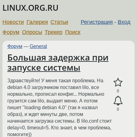
LINUX.ORG.RU
Новости
Галерея
Статьи
Регистрация
-
Вход
Форум
Опросы
Трекер
Поиск
Форум
—
General
Большая задержка при
запуске системы
Здравствуйте! У меня такая проблема. На
debian 4.0 загрузчиком поставил lilo, все
0
нормально, прописал конфиг... Нормально
грузится сам lilo, выдает меню. А потом
пишет "loading debian 4.0" (так я назвал
0
образ), и ждет минуты две, потом
начинается загрузка системы. В lilo.conf стоит
delay=0, timeout=5. Кто знает, в чем проблема,
помогите))