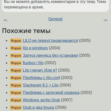
Вы не можете добавлять комментарии в эту тему. Тема
перемещена в архив.
←
General
→
Похожие темы
LILO не переустанавливается
(2005)
Форум
lilo и windows
(2004)
Форум
Запуск линукса без установки
(2005)
Форум
fluxbox | lilo
(2002)
Форум
Lilo глючит. Или я?
(2005)
Форум
Проблемы с lilo.conf
(2003)
Форум
Slackware 9.1 + Lilo
(2004)
Форум
Проблема с загрузкой сервера
(2002)
Форум
Windows затёр Grub
(2007)
Форум
Grub и два linuxa
(2006)
Форум