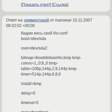
Показать ответ
Ссылка
Ответ на:
комментарий
от manowar
10.11.2007
08:32:02 +00:00
Кидаю весь свой lilo.conf:
boot=/dev/sda
root=/dev/sda2
bitmap=/boot/debianlilo.bmp bmp-
colors=1,,0;9,,0 bmp-
table=106p,144p,2,9,144p bmp-
timer=514p,144p,6,8,0
install=bmp
delay=0
timeout=5