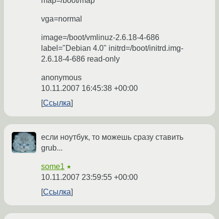
map=/boot/map
vga=normal
image=/boot/vmlinuz-2.6.18-4-686
label="Debian 4.0" initrd=/boot/initrd.img-
2.6.18-4-686 read-only
anonymous
10.11.2007 16:45:38 +00:00
Ссылка
если ноутбук, то можешь сразу ставить
grub...
some1
★
10.11.2007 23:59:55 +00:00
Ссылка