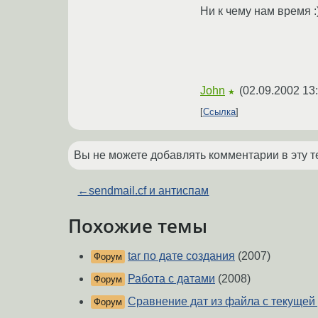
Ни к чему нам время :
John
(
02.09.2002 13
★
Ссылка
Вы не можете добавлять комментарии в эту т
←
sendmail.cf и антиспам
Похожие темы
tar по дате создания
(2007)
Форум
Работа с датами
(2008)
Форум
Сравнение дат из файла с текущей
Форум