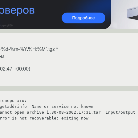
e +%d-%m-%Y.%H:%M`.tgz *
ем.
:02:47 +00:00
)
теперь это:

getaddrinfo: Name or service not known

annot open archive i.30-08-2002.17:31.tar: Input/output e
rror is not recoverable: exiting now
