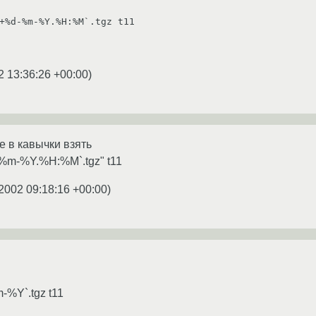
+%d-%m-%Y.%H:%M`.tgz t11

2 13:36:26 +00:00
)
е в кавычки взять
d-%m-%Y.%H:%M`.tgz" t11
2002 09:18:16 +00:00
)
m-%Y`.tgz t11