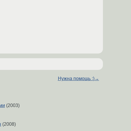
Нужна помощь :)
→
ми
(2003)
ы
(2008)