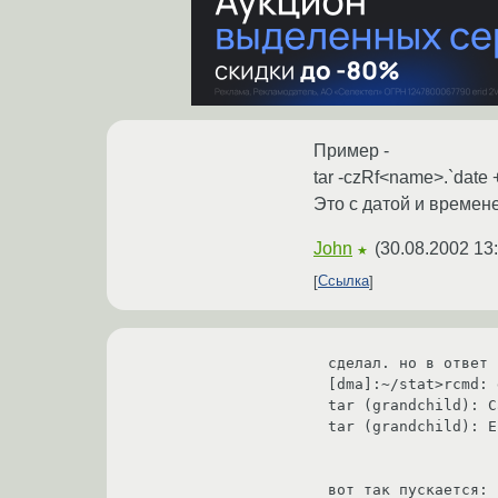
Пример -
tar -czRf<name>.`dat
Это с датой и времен
John
(
30.08.2002 13
★
Ссылка
сделал. но в ответ 
[dma]:~/stat>rcmd: 
tar (grandchild): C
tar (grandchild): E
вот так пускается:
