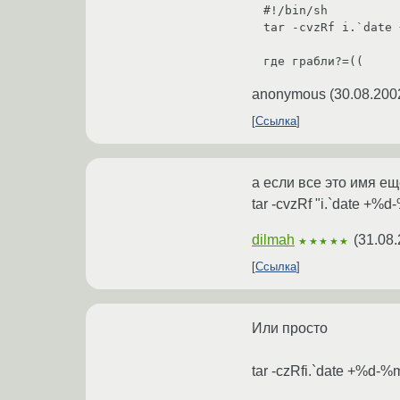
#!/bin/sh

tar -cvzRf i.`date 
где грабли?=((
anonymous
(
30.08.200
Ссылка
а если все это имя ещ
tar -cvzRf "i.`date +%
dilmah
(
31.08.
★★★★★
Ссылка
Или просто
tar -czRfi.`date +%d-%