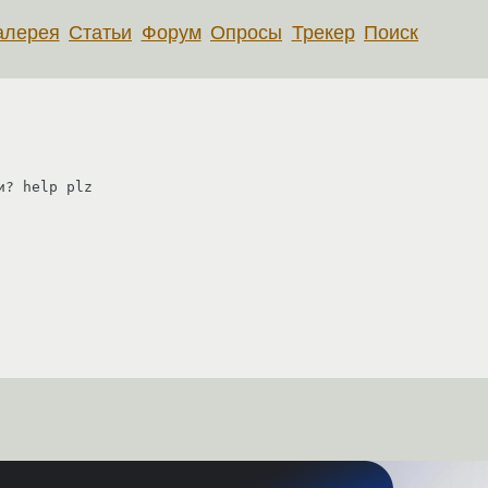
алерея
Статьи
Форум
Опросы
Трекер
Поиск
и? help plz