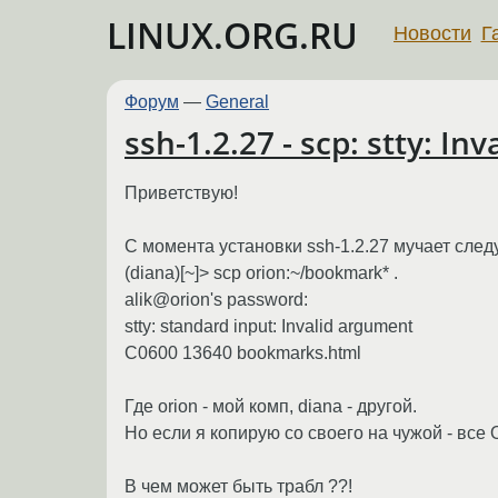
LINUX.ORG.RU
Новости
Г
Форум
—
General
ssh-1.2.27 - scp: stty: In
Приветствую!
С момента установки ssh-1.2.27 мучает сле
(diana)[~]> scp orion:~/bookmark* .
alik@orion's password:
stty: standard input: Invalid argument
C0600 13640 bookmarks.html
Где orion - мой комп, diana - другой.
Но если я копирую со своего на чужой - все 
В чем может быть трабл ??!