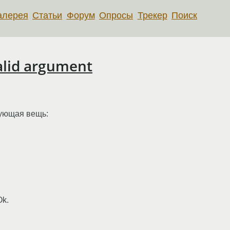
алерея
Статьи
Форум
Опросы
Трекер
Поиск
valid argument
дующая вещь:
Ok.