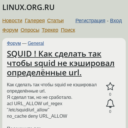
LINUX.ORG.RU
Новости
Галерея
Статьи
Регистрация
-
Вход
Форум
Опросы
Трекер
Поиск
Форум
—
General
SQUID ! Как сделать так
чтобы squid не кэшировал
определённые url.
Как сделать так чтобы squid не кэшировал
определённые url.
0
Я сделал так, но не сработало.
acl URL_ALLOW url_regex
"/etc/squid/url_allow"
0
no_cache deny URL_ALLOW