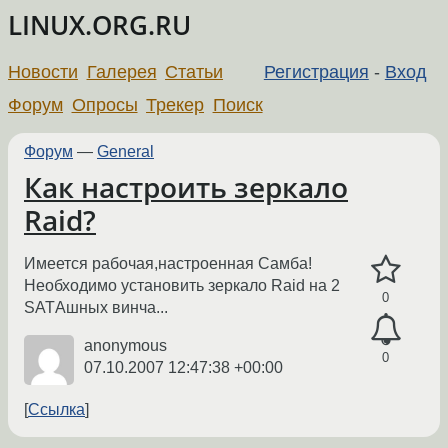
LINUX.ORG.RU
Новости
Галерея
Статьи
Регистрация
-
Вход
Форум
Опросы
Трекер
Поиск
Форум
—
General
Как настроить зеркало
Raid?
Имеется рабочая,настроенная Самба!
Необходимо установить зеркало Raid на 2
0
SATАшных винча...
anonymous
0
07.10.2007 12:47:38 +00:00
Ссылка