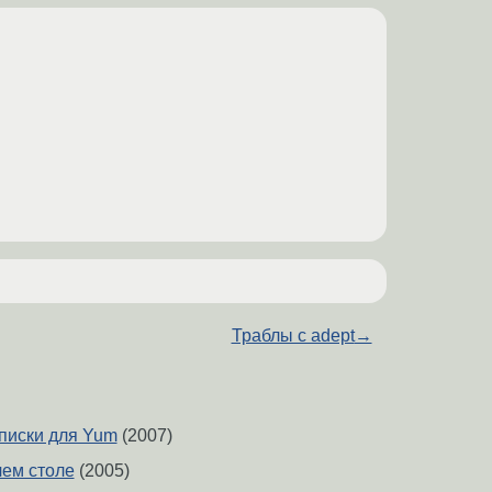
Траблы с adept
→
списки для Yum
(2007)
чем столе
(2005)