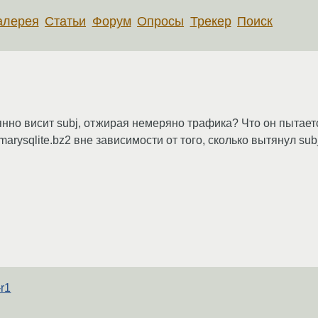
алерея
Статьи
Форум
Опросы
Трекер
Поиск
нно висит subj, отжирая немеряно трафика? Что он пытаетс
arysqlite.bz2 вне зависимости от того, сколько вытянул subj
-r1