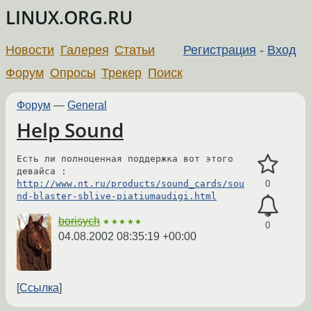
LINUX.ORG.RU
Новости
Галерея
Статьи
Регистрация
-
Вход
Форум
Опросы
Трекер
Поиск
Форум
—
General
Help Sound
Есть ли полноценная поддержка вот этого 
http://www.nt.ru/products/sound_cards/sou
0
nd-blaster-sblive-piatiumaudigi.html
borisych
★★★★★
0
04.08.2002 08:35:19 +00:00
Ссылка