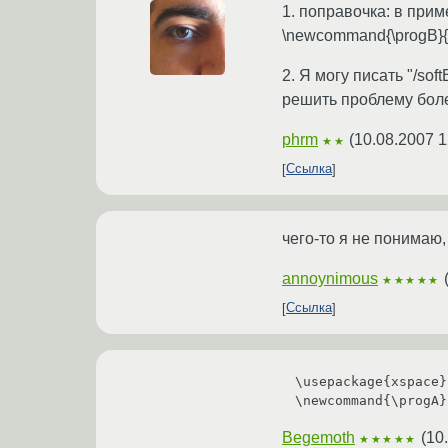
1. поправочка: в прим
\newcommand{\progB}{\s
2. Я могу писать "/sof
решить проблему боле
phrm
(
10.08.2007 1
★★
Ссылка
чего-то я не понимаю, 
annoynimous
★★★★★
Ссылка
\usepackage{xspace}

\newcommand{\progA}
Begemoth
(
10
★★★★★