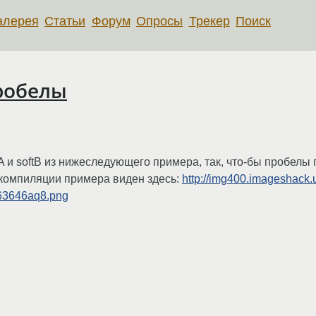
алерея
Статьи
Форум
Опросы
Трекер
Поиск
робелы
A и softB из нижеследующего примера, так, что-бы пробелы
 компиляции примера виден здесь:
http://img400.imageshack
163646aq8.png