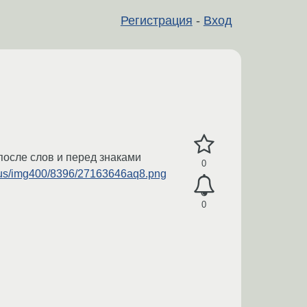
Регистрация
-
Вход
 после слов и перед знаками
0
.us/img400/8396/27163646aq8.png
0