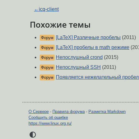
←
icq-client
Похожие темы
[LaTeX] Различные пробелы
(2011)
Форум
[LaTeX] пробелы в math режиме
(20
Форум
Непослушный crond
(2015)
Форум
Непослушный SSH
(2011)
Форум
Появляется нежелательный пробел п
Форум
О Сервере
-
Правила форума
-
Разметка Markdown
Сообщить об ошибке
https://www.linux.org.ru/