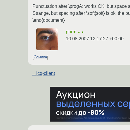
Punctuation after \progA: works OK, but space af
Strange, but spacing after \soft{soft} is ok, the 
\end{document}
phrm
★★
10.08.2007 12:17:27 +00:00
Ссылка
←
icq-client