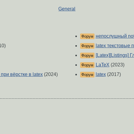
General
непослушный not
Форум
10)
latex текстовые
Форум
[Latex][Listings]
Форум
LaTeX
(2023)
Форум
ри вёрстке в latex
(2024)
latex
(2017)
Форум