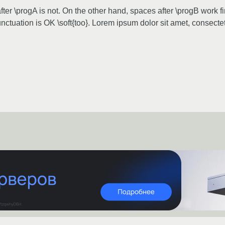
ter \progA is not. On the other hand, spaces after \progB work f
punctuation is OK \soft{too}. Lorem ipsum dolor sit amet, consecte