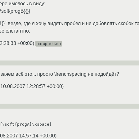
ере имелось в виду:
oft{progB}{}}
tB{}" везде, где я хочу видеть пробел и не добовлять скобок 
е елегантно.
2:28:33 +00:00
)
автор топика
зачем всё это... просто \frenchspacing не подойдёт?
(
10.08.2007 12:28:57 +00:00
)
{\soft{progA}\xspace}
.08.2007 14:57:14 +00:00
)