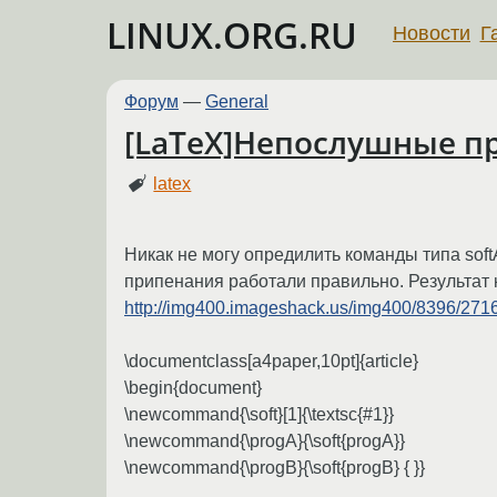
LINUX.ORG.RU
Новости
Г
Форум
—
General
[LaTeX]Непослушные п
latex
Никак не могу опредилить команды типа soft
припенания работали правильно. Результат
http://img400.imageshack.us/img400/8396/27
\documentclass[a4paper,10pt]{article}
\begin{document}
\newcommand{\soft}[1]{\textsc{#1}}
\newcommand{\progA}{\soft{progA}}
\newcommand{\progB}{\soft{progB} { }}