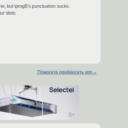
ine, but \progB's punctuation sucks.
tur \dots
Помогите пробросить vpn
→