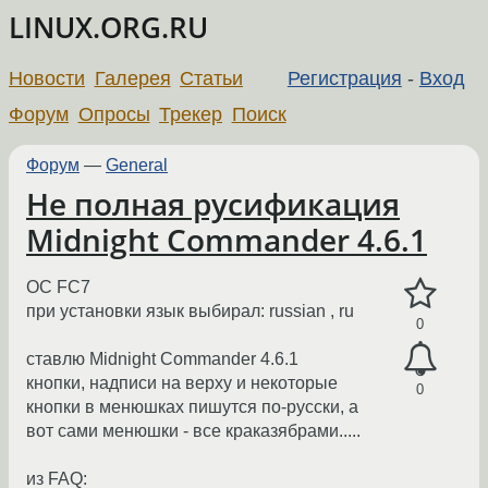
LINUX.ORG.RU
Новости
Галерея
Статьи
Регистрация
-
Вход
Форум
Опросы
Трекер
Поиск
Форум
—
General
Не полная русификация
Midnight Commander 4.6.1
ОС FC7
при установки язык выбирал: russian , ru
0
ставлю Midnight Commander 4.6.1
кнопки, надписи на верху и некоторые
0
кнопки в менюшках пишутся по-русски, а
вот сами менюшки - все краказябрами.....
из FAQ: