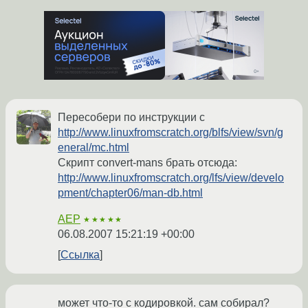
Пересобери по инструкции с
http://www.linuxfromscratch.org/blfs/view/svn/g
eneral/mc.html
Скрипт convert-mans брать отсюда:
http://www.linuxfromscratch.org/lfs/view/develo
pment/chapter06/man-db.html
AEP
★★★★★
06.08.2007 15:21:19 +00:00
Ссылка
может что-то с кодировкой. сам собирал?