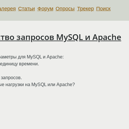
алерея
Статьи
Форум
Опросы
Трекер
Поиск
тво запросов MySQL и Apache
раметры для MySQL и Apache:
 единицу времени.
 запросов.
ые нагрузки на MySQL или Apache?