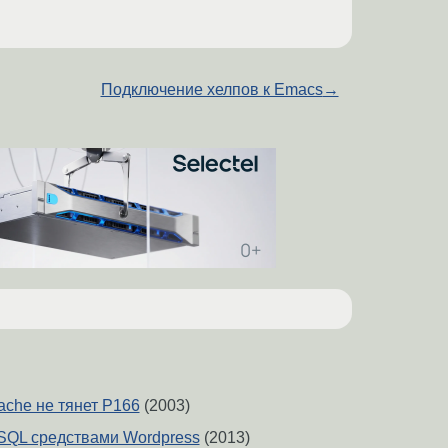
Подключение хелпов к Emacs
→
he не тянет Р166
(2003)
SQL средствами Wordpress
(2013)