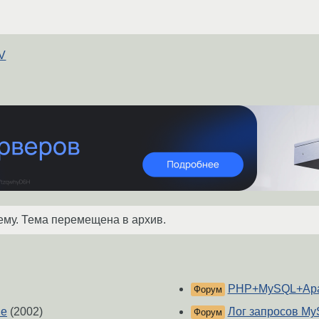
TV
ему. Тема перемещена в архив.
PHP+MySQL+Apac
Форум
he
(2002)
Лог запросов My
Форум