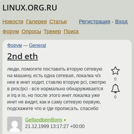
LINUX.ORG.RU
Новости
Галерея
Статьи
Регистрация
-
Вход
Форум
Опросы
Трекер
Поиск
Форум
—
General
2nd eth
люди, помогите поставить вторую сетевую
на машину, есть одна сетевая, локалка ч/з
0
нее в инет ходит, ставлю вторую pci, смотрю
в proc/pci - все нормально обнаруживается
и irq и io, но после этого инет локалка уже
0
инет не видит, как и саму сетевую первую,
подскажите что и где прописать. спасибо
GelfandbeinBoris
★
21.12.1999 13:17:27 +00:00