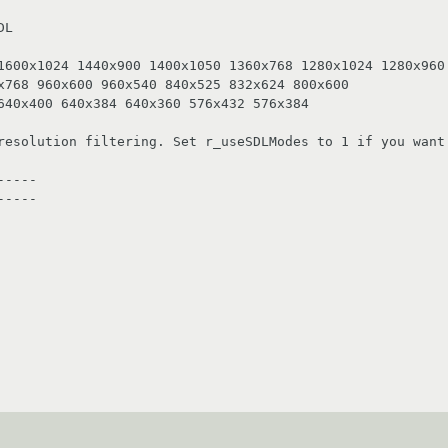
L

1600x1024 1440x900 1400x1050 1360x768 1280x1024 1280x960 
x768 960x600 960x540 840x525 832x624 800x600 

640x400 640x384 640x360 576x432 576x384 

resolution filtering. Set r_useSDLModes to 1 if you want 
----

----
