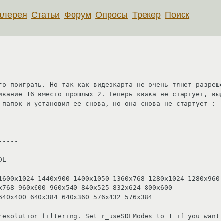
алерея
Статьи
Форум
Опросы
Трекер
Поиск
го поиграть. Но так как видеокарта не очень тянет разреше
ивание 16 вместо прошлых 2. Теперь квака не стартует, выд
 папок и установил ее снова, но она снова не стартует :-(
----

L

1600x1024 1440x900 1400x1050 1360x768 1280x1024 1280x960 
x768 960x600 960x540 840x525 832x624 800x600 

640x400 640x384 640x360 576x432 576x384 

resolution filtering. Set r_useSDLModes to 1 if you want 