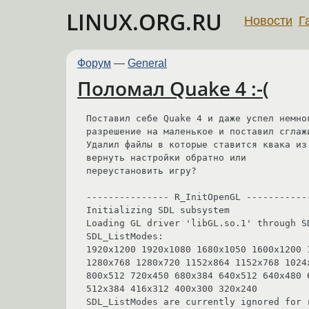
LINUX.ORG.RU
Новости
Г
Форум
—
General
Поломал Quake 4 :-(
Поставил себе Quake 4 и даже успел немно
разрешение на маленькое и поставил сглаж
Удалил файлы в которые ставится квака из
вернуть настройки обратно или 

переустановить игру?

--------------- R_InitOpenGL ------------
Initializing SDL subsystem

Loading GL driver 'libGL.so.1' through SD
SDL_ListModes:

1920x1200 1920x1080 1680x1050 1600x1200 
1280x768 1280x720 1152x864 1152x768 1024
800x512 720x450 680x384 640x512 640x480 
512x384 416x312 400x300 320x240 

SDL_ListModes are currently ignored for 