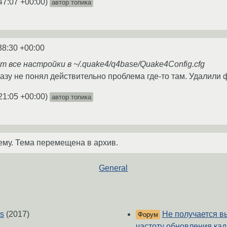
47:07 +00:00
)
автор топика
38:30 +00:00
т все настройки в ~/.quake4/q4base/Quake4Config.cfg
азу не понял действительно проблема где-то там. Удалили ф
21:05 +00:00
)
автор топика
ему. Тема перемещена в архив.
General
os
(2017)
Не получается в
Форум
частоту обновления ка