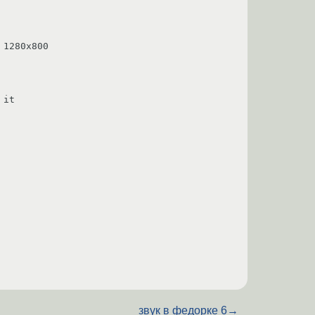
1280x800 

it

звук в федорке 6
→