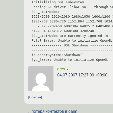
Initializing SDL subsystem

Loading GL driver 'libGL.so.1' through SD
SDL_ListModes:

1920x1200 1920x1080 1680x1050 1600x1200 
1280x768 1280x720 1152x864 1152x768 1024
800x512 720x450 680x384 640x512 640x480 
512x384 416x312 400x300 320x240 

SDL_ListModes are currently ignored for 
Fatal Error: Unable to initialize OpenGL

--------------- BSE Shutdown ------------
-----------------------------------------
idRenderSystem::Shutdown()

gres
★
04.07.2007 17:27:09 +00:00
Ссылка
←
потеря контактов в gaim