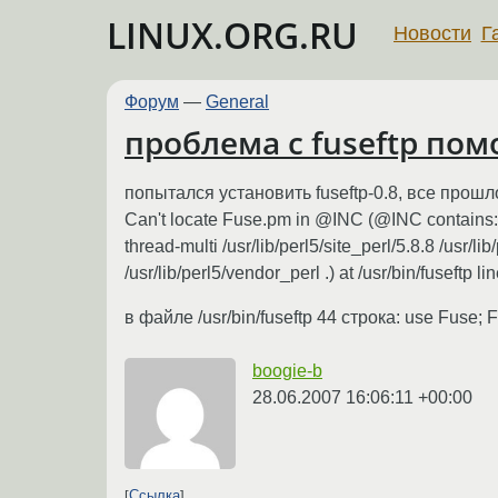
LINUX.ORG.RU
Новости
Г
Форум
—
General
проблема с fuseftp пом
попытался установить fuseftp-0.8, все прош
Can't locate Fuse.pm in @INC (@INC contains: /usr
thread-multi /usr/lib/perl5/site_perl/5.8.8 /usr/li
/usr/lib/perl5/vendor_perl .) at /usr/bin/fuseftp l
в файле /usr/bin/fuseftp 44 строка: use Fuse
boogie-b
28.06.2007 16:06:11 +00:00
Ссылка