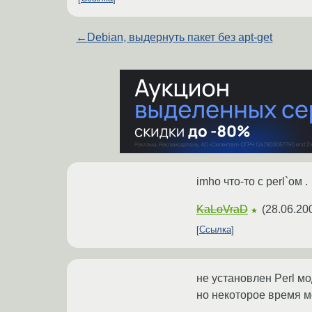
←
Debian, выдернуть пакет без apt-get
imho что-то с perl`ом .
KaLoVraD
(
28.06.20
★
Ссылка
не установлен Perl мо
но некоторое время м