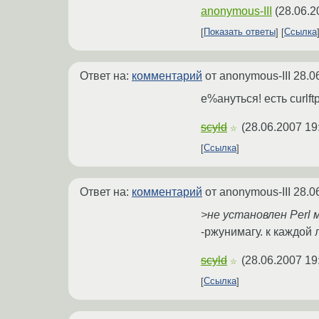
anonymous-III
(
28.06.2
Показать ответы
Ссылка
Ответ на:
комментарий
от anonymous-III
28.0
е%ануться! есть curlft
scyld
(
28.06.2007 19
☆
Ссылка
Ответ на:
комментарий
от anonymous-III
28.0
>не установлен Perl м
-ржунимагу. к каждой 
scyld
(
28.06.2007 19
☆
Ссылка