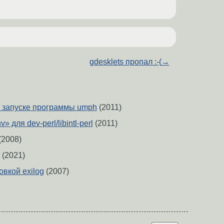
gdesklets пропал :-(
→
ри запуске программы umph
(2011)
v» для dev-perl/libintl-perl
(2011)
(2008)
(2021)
овкой exilog
(2007)