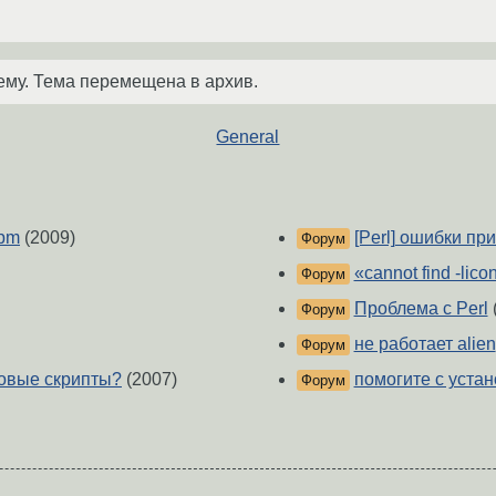
ему. Тема перемещена в архив.
General
.pm
(2009)
[Perl] ошибки п
Форум
«cannot find -licon
Форум
Проблема с Perl
Форум
не работает alien
Форум
ловые скрипты?
(2007)
помогите с устан
Форум