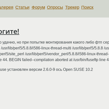
алерея
Статьи
Форум
Опросы
Трекер
Поиск
огите!
ло удачно, но при попытке монтирования какого либо фтп с
/lib/perl5/5.8.8/i586-linux-thread-multi /usr/lib/perl5/5.8.8 /usr/
b/perl5/site_perl /usr/lib/perl5/vendor_perl/5.8.8/i586-linux-thread
ine 44. BEGIN failed--compilation aborted at /usr/bin/fuseftp line 4
; Fuse установлен версии 2.6.0-9 ось Open SUSE 10.2