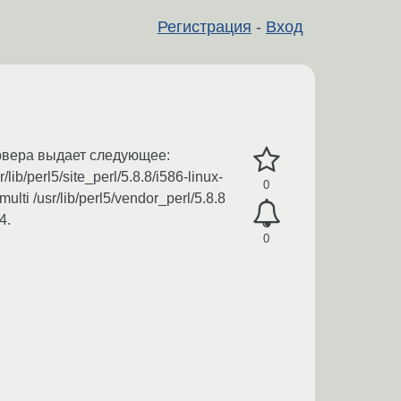
Регистрация
-
Вход
ервера выдает следующее:
lib/perl5/site_perl/5.8.8/i586-linux-
0
-multi /usr/lib/perl5/vendor_perl/5.8.8
4.
0