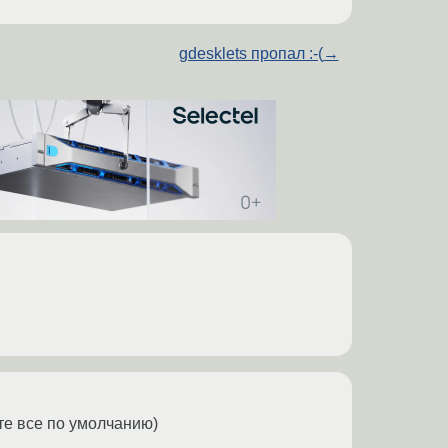
gdesklets пропал :-(
→
те все по умолчанию)