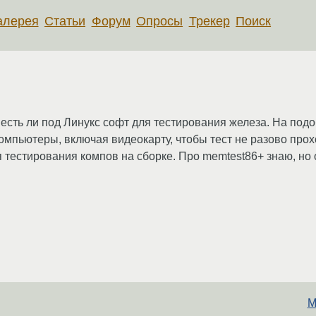
алерея
Статьи
Форум
Опросы
Трекер
Поиск
сть ли под Линукс софт для тестирования железа. На подоб
мпьютеры, включая видеокарту, чтобы тест не разово прохо
я тестирования компов на сборке. Про memtest86+ знаю, но 
M