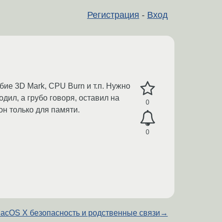
Регистрация
-
Вход
ие 3D Mark, CPU Burn и т.п. Нужно
дил, а грубо говоря, оставил на
0
он только для памяти.
0
acOS X безопасность и родственные связи
→