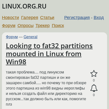
LINUX.ORG.RU
Новости
Галерея
Статьи
Регистрация
-
Вход
Форум
Опросы
Трекер
Поиск
Форум
—
General
Looking to fat32 partitions
mounted in Linux from
Win98
такая проблема.... под линуксом
смонтирован fat32 партишн и он же
0
зашарен самбой..... но почему то при обзоре
этого партишна из win98 видны иероглифы
и нельзя создать файл или директорию на
0
русском...так должно быть или как, помогите
плз