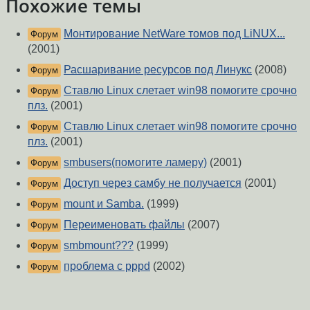
Похожие темы
Монтирование NetWare томов под LiNUX...
Форум
(2001)
Расшаривание ресурсов под Линукс
(2008)
Форум
Ставлю Linux слетает win98 помогите срочно
Форум
плз.
(2001)
Ставлю Linux слетает win98 помогите срочно
Форум
плз.
(2001)
smbusers(помогите ламеру)
(2001)
Форум
Доступ через самбу не получается
(2001)
Форум
mount и Samba.
(1999)
Форум
Переименовать файлы
(2007)
Форум
smbmount???
(1999)
Форум
проблема с pppd
(2002)
Форум