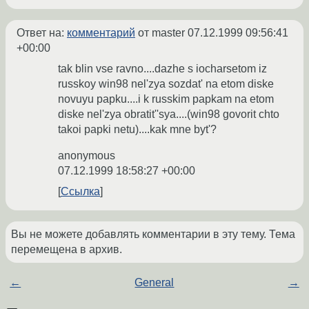
Ответ на:
комментарий
от master
07.12.1999 09:56:41
+00:00
tak blin vse ravno....dazhe s iocharsetom iz
russkoy win98 nel'zya sozdat' na etom diske
novuyu papku....i k russkim papkam na etom
diske nel'zya obratit''sya....(win98 govorit chto
takoi papki netu)....kak mne byt'?
anonymous
07.12.1999 18:58:27 +00:00
Ссылка
Вы не можете добавлять комментарии в эту тему. Тема
перемещена в архив.
←
General
→